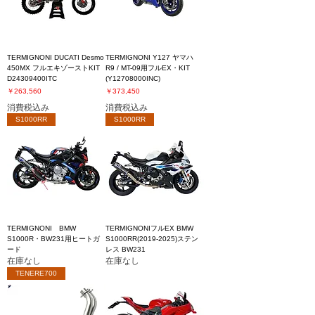
TERMIGNONI DUCATI Desmo
TERMIGNONI Y127 ヤマハ
450MX フルエキゾーストKIT
R9 / MT-09用フルEX・KIT
D24309400ITC
(Y12708000INC)
価格
価格
￥263,560
￥373,450
消費税込み
消費税込み
S1000RR
S1000RR
TERMIGNONI BMW
TERMIGNONIフルEX BMW
S1000R・BW231用ヒートガ
S1000RR(2019-2025)ステン
ード
レス BW231
在庫なし
在庫なし
TENERE700