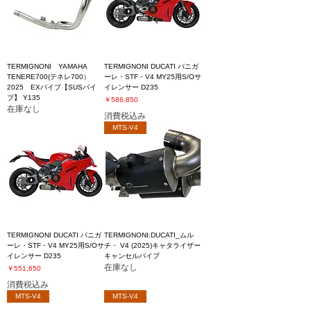
TERMIGNONI YAMAHA
TERMIGNONI DUCATI パニガ
TENERE700(テネレ700）
ーレ・STF・V4 MY25用S/Oサ
2025 EXパイプ【SUSパイ
イレンサー D235
プ】 Y135
価格
￥586,850
在庫なし
消費税込み
MTS-V4
TERMIGNONI DUCATI パニガ
TERMIGNONI:DUCATI_ムル
ーレ・STF・V4 MY25用S/Oサ
チ・ V4 (2025)キャタライザー
イレンサー D235
キャンセルパイプ
在庫なし
価格
￥551,650
消費税込み
MTS-V4
MTS-V4