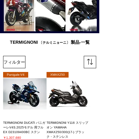
TERMIGNONI
製品-一覧
〔テルミニョーニ〕
フィルター
Panigale-V4
XMAX250
TERMIGNONI DUCATI パニガ
TERMIGNONI Y116 スリップ
ーレV4S.2025モデル 用フル
オン YAMAHA
EX D23109400BC ステン
XMAX250/300(17-) ブラッ
ク・ステンレス
価格
￥1,307,680