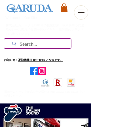
Welcome to Our Site
株式会社ガルーダは1981年の創業以来、欧米を中心に過
酷なレース環境で技術を磨いてきた、高評価のブランド
のみ扱っています。
お知らせ：
夏期休業日 8/8~8/16 となります。
​旧ホームページを確認したい場合は
http://www.garuda.ws
をご
確認ください。