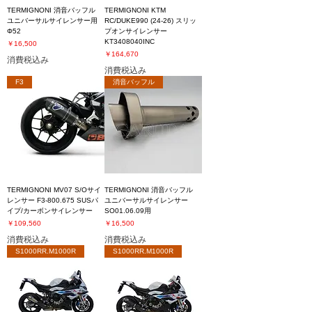
TERMIGNONI 消音バッフル
TERMIGNONI KTM
ユニバーサルサイレンサー用
RC/DUKE990 (24-26) スリッ
Φ52
プオンサイレンサー
KT3408040INC
価格
￥16,500
価格
￥164,670
消費税込み
消費税込み
F3
消音バッフル
TERMIGNONI MV07 S/Oサイ
TERMIGNONI 消音バッフル
レンサー F3-800.675 SUSパ
ユニバーサルサイレンサー
イプ/カーボンサイレンサー
SO01.06.09用
価格
価格
￥109,560
￥16,500
消費税込み
消費税込み
S1000RR.M1000R
S1000RR.M1000R