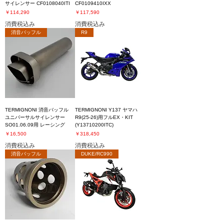
サイレンサー CF0108040ITI
CF0109410IXX
価格
価格
￥114,290
￥117,590
消費税込み
消費税込み
消音バッフル
R9
TERMIGNONI 消音バッフル
TERMIGNONI Y137 ヤマハ
ユニバーサルサイレンサー
R9(25-26)用フルEX・KIT
SO01.06.09用 レーシング
(Y13710200ITC)
価格
価格
￥16,500
￥318,450
消費税込み
消費税込み
消音バッフル
DUKE/RC990