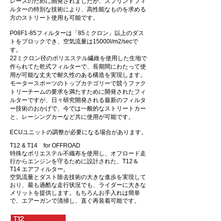
レースのために開発されましたが、スプリントフィ
ルターの特別な技術により、高性能なものを求める
方のストリート使用も可能です。
P08F1-85フィルターは「85ミクロン」以上のダス
トをブロックでき、空気流量は15000l/m2/secで
す。
22ミクロン径のポリエステル繊維を使用した生地で
作られてた乾式フィルターで、長期間にわたって使
用が可能な丈夫で耐久性のある構造を実現します。
モータースポーツのトップカテゴリーで競うファク
トリーチームの要求を満たすために開発されたフィ
ルターですが、日々研究開発される最新のフィルタ
ー技術のおかげで、今では一般的なストリートカー
と、レーシングカーなど共に使用が可能です。
ECUユニットの調整が必要になる場合があります。
T12 & T14 for OFFROAD
特殊なポリエステル不織布を使用し、オフロード走
行からエンジンを守るために設計された、T12＆
T14 エアフィルター。
空気流量とダスト除去技術の大きな進歩を実現して
おり、最も過酷な走行状況でも、ライダーに大きな
メリットを提供します。もちろんお手入れは簡単
で、エアーガンで清掃し、直ぐ再装着可能です。