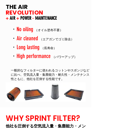
THE AIR
REVOLUTION
+
AIR
+
POWER
-
MAINTENANCE
・
No oiling
（オイル塗布不要
）
・
Air cleaned
（​エアガンでゴミ除去
）
・
Long
lasting
（​長寿命）
・
High performance
（​パワーアップ）
一般的なフィルターに使われるコットンやスポンジなど
に比べ、空気流入量・集塵能力・耐久性・メンテナンス
性ともに、他社を圧倒する性能です。
WHY SPRINT FILTER?
他社を圧倒する空気流入量・集塵能力・メン