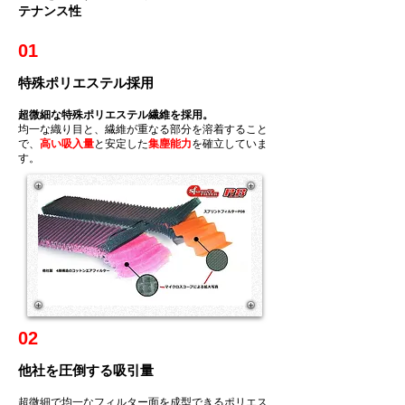
テナンス性
01
特殊ポリエステル採用
超微細な特殊ポリエステル繊維を採用。
均一な織り目と、繊維が重なる部分を溶着すること
で、
高い吸入量
と安定した
集塵能力
を確立していま
す。
02
​他社を圧倒する吸引量
超微細で均一なフィルター面を成型できるポリエス