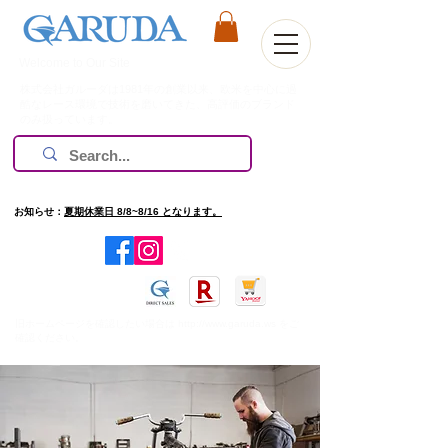
Welcome to Our Site
株式会社ガルーダは1981年の創業以来、欧米を中心に過
酷なレース環境で技術を磨いてきた、高評価のブランド
のみ扱っています。
お知らせ：
夏期休業日 8/8~8/16 となります。
​旧ホームページを確認したい場合は
http://www.garuda.ws
をご
確認ください。