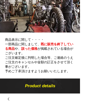
商品表示に関して・・・・
一部商品に関しまして、
既に販売を終了してい
る商品
や、
誤った価格
が掲載されている場合が
ございます。
ご注文確定後に判明した場合等、ご連絡のうえ
ご注文のキャンセルや金額の​訂正をさせて頂く
事がございます。
予めご了承頂けますようお願いいたします。
Product details