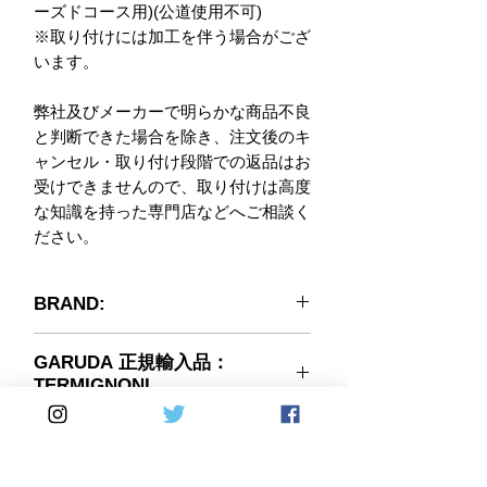
ーズドコース用)(公道使用不可)
※取り付けには加工を伴う場合がござ
います。
弊社及びメーカーで明らかな商品不良
と判断できた場合を除き、注文後のキ
ャンセル・取り付け段階での返品はお
受けできませんので、取り付けは高度
な知識を持った専門店などへご相談く
ださい。
BRAND:
GARUDA 正規輸入品：
TERMIGNONI
◆ イタリア TERMIGNONI社 日本
車名:分類
正規輸入販売品 ◆