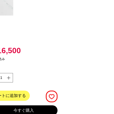
価
6,500
格
込み
ートに追加する
今すぐ購入