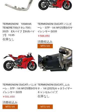
TERMIGNONI YAMAHA
TERMIGNONI DUCATI パニガ
TENERE700(テネレ700）
ーレ・STF・V4 MY25用S/Oサ
2025 EXパイプ【SUSパイ
イレンサー D235
プ】 Y135
価格
￥586,850
在庫なし
消費税込み
MTS-V4
TERMIGNONI DUCATI パニガ
TERMIGNONI:DUCATI_ムル
ーレ・STF・V4 MY25用S/Oサ
チ・ V4 (2025)キャタライザー
イレンサー D235
キャンセルパイプ
在庫なし
価格
￥551,650
消費税込み
MTS-V4
MTS-V4