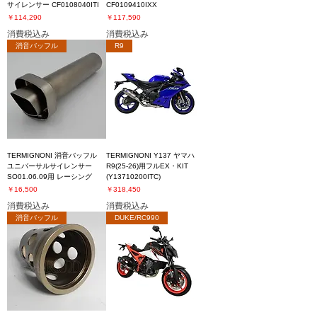
サイレンサー CF0108040ITI
CF0109410IXX
価格
価格
￥114,290
￥117,590
消費税込み
消費税込み
消音バッフル
R9
TERMIGNONI 消音バッフル
TERMIGNONI Y137 ヤマハ
ユニバーサルサイレンサー
R9(25-26)用フルEX・KIT
SO01.06.09用 レーシング
(Y13710200ITC)
価格
価格
￥16,500
￥318,450
消費税込み
消費税込み
消音バッフル
DUKE/RC990