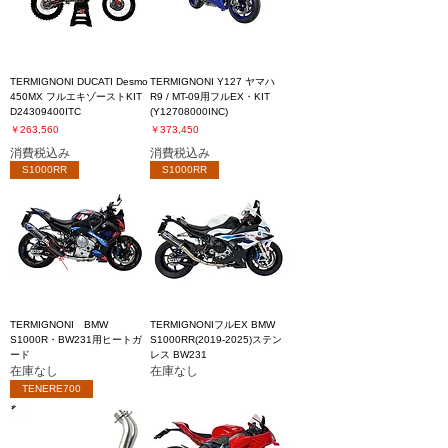
TERMIGNONI DUCATI Desmo
TERMIGNONI Y127 ヤマハ
450MX フルエキゾーストKIT
R9 / MT-09用フルEX・KIT
D24309400ITC
(Y12708000INC)
価格
価格
￥263,560
￥373,450
消費税込み
消費税込み
S1000RR
S1000RR
TERMIGNONI BMW
TERMIGNONIフルEX BMW
S1000R・BW231用ヒートガ
S1000RR(2019-2025)ステン
ード
レス BW231
在庫なし
在庫なし
TENERE700