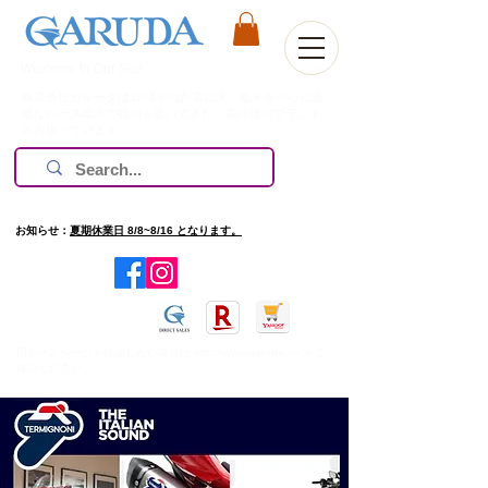
Welcome to Our Site
株式会社ガルーダは1981年の創業以来、欧米を中心に過
酷なレース環境で技術を磨いてきた、高評価のブランド
のみ扱っています。
お知らせ：
夏期休業日 8/8~8/16 となります。
​旧ホームページを確認したい場合は
http://www.garuda.ws
をご
確認ください。