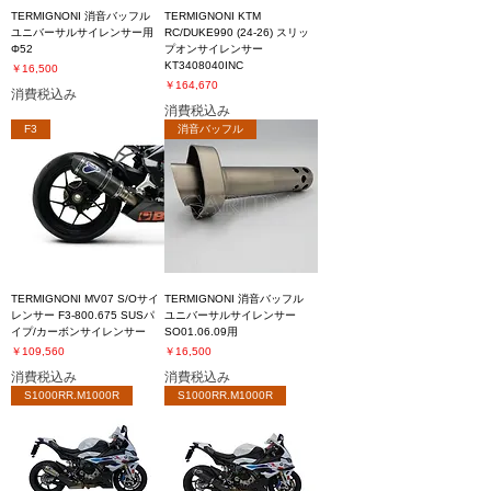
TERMIGNONI 消音バッフル
TERMIGNONI KTM
ユニバーサルサイレンサー用
RC/DUKE990 (24-26) スリッ
Φ52
プオンサイレンサー
KT3408040INC
価格
￥16,500
価格
￥164,670
消費税込み
消費税込み
F3
消音バッフル
TERMIGNONI MV07 S/Oサイ
TERMIGNONI 消音バッフル
レンサー F3-800.675 SUSパ
ユニバーサルサイレンサー
イプ/カーボンサイレンサー
SO01.06.09用
価格
価格
￥109,560
￥16,500
消費税込み
消費税込み
S1000RR.M1000R
S1000RR.M1000R