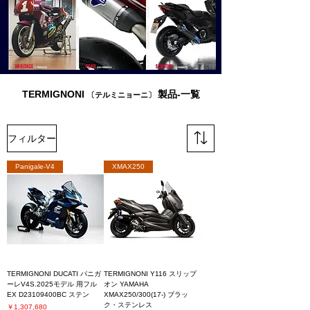
TERMIGNONI
製品-一覧
〔テルミニョーニ〕
フィルター
Panigale-V4
XMAX250
TERMIGNONI DUCATI パニガ
TERMIGNONI Y116 スリップ
ーレV4S.2025モデル 用フル
オン YAMAHA
EX D23109400BC ステン
XMAX250/300(17-) ブラッ
ク・ステンレス
価格
￥1,307,680