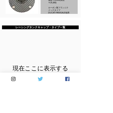
価格￥23,000(税込
￥25,300)
カーボン製フランジク
イックタイプ
DUCATI PANIGALE他用
クイックタイプのみ
他車種用はお問い合わ
せください。
キット価格￥23,000
(税込￥25,300)
レーシングタンクキャップ・タイプ一覧
フランジ：CARBON
現在ここに表示する
商品はありません。
TWM商品一覧