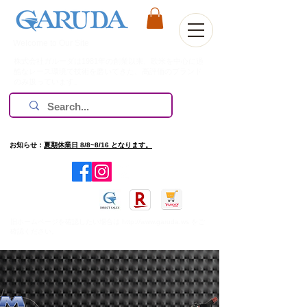
Welcome to Our Site
株式会社ガルーダは1981年の創業以来、欧米を中心に過
酷なレース環境で技術を磨いてきた、高評価のブランド
のみ扱っています。
お知らせ：
夏期休業日 8/8~8/16 となります。
​旧ホームページを確認したい場合は
http://www.garuda.ws
をご
確認ください。