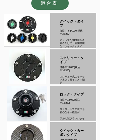
適合表
クイック・タイ
プ
価格：￥14,000(税込
￥15,300）
キャップを90度回転さ
せるだけで、開閉可能
な『クイック』タイ
プ。
ガソリンスタンドでメ
インキーを抜かずにタ
スクリュー・タ
ンク開閉可能（さりげ
イプ
なく見栄も向上）等の
メリットがあります。
価格￥13,000(税込
実際のレースシーンで
￥14,300)
もキーを使用しないた
め、ノーマルタンクキ
スクリュー式のキャッ
ャップに比べクイック
プ本体を回すことで開
チャージが可能になり
閉
ます。
※在庫限り販売終了
ノーマルのガソリンタ
アルミ製フランジタイ
ンクにボルトオンで取
ロック・タイプ
プ
り付け可能。フランジ
カラーブラック / ゴール
部、キャップ部、共に
価格￥13,000(税込
ド / ブルー / レッド / シ
オールアルミ製。
￥14,300)
ルバー
各パーツはアルマイト
適合ドゥカティ / ホンダ
処理済み。軽量かつ強
ストリートでの使用も
/ ヤマハ / カワサキ/ スズ
靱なアルミビレット材
安心なキー機能付
キ/BMW 各車用
からマシニングにて精
密加工。
アルミ製フランジタイ
純正キャップから約
プ
70％の軽量化に成功。
カラーブラック / ゴール
ド / ブルー / レッド / シ
クイック・カー
ルバー
在庫限り販売終了品
ボンタイプ