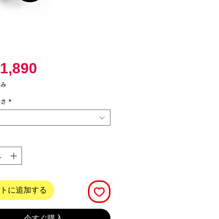
価
1,890
格
込み
長さ
*
トに追加する
今すぐ購入