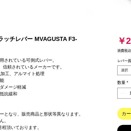
ラッチレバー MVAGUSTA F3-
￥2
消費税
用されている可倒式レバー。

レバー
、信頼されているメーカーです。

選択
加工、アルマイト処理



数量
*
ダメージ軽減

抵抗緩和

カー
ーとなり、販売商品と形状等異なります。

ん。

月程頂いております。