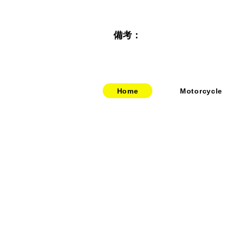
備考：
Home
Motorcycle
​​・
bitubo
​・
HOME
​・
FRANDO
​・
ABOUT US
・
TERMIGNONI
・お問い合わせ
・
JETPRIME
​・
採用情報
・
TWM
​・
price-list
・STACK
・
SPEEDCARB
・
SURFLEX
・
CARBONVANI
・
EVR
​・
HAGON
・
GOODRIDGE
・
NEWTON
・
UPMAP