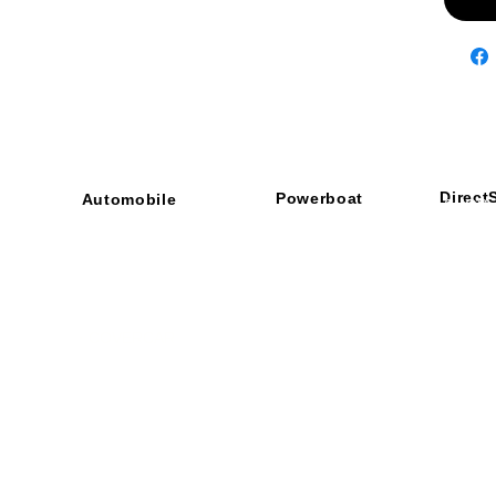
Direct
Powerboat
Automobile
■ SHOP
・ご利用
​・
GOODRIDGE
​・
SPRINTFILTER
​​・
特定商
​・
NEWTON
​・
STACK
・STACK
​・
GOODRIDGE
・
Yaho
・NARDI
・
NEWTON
​・
楽天市
・MARCO
​・
Air Garage
・
AirPontoon
・
COVERCAR
ON
営業時間：午前9：3