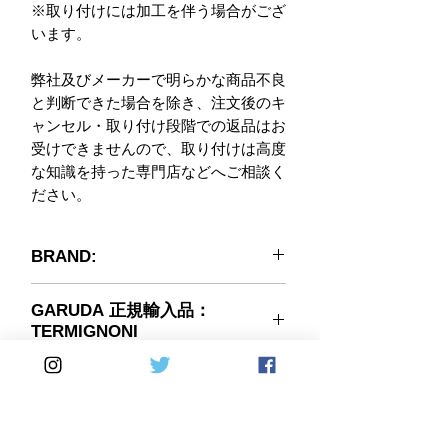
※取り付けには加工を伴う場合がござ
います。
弊社及びメーカーで明らかな商品不良
と判断できた場合を除き、注文後のキ
ャンセル・取り付け段階での返品はお
受けできませんので、取り付けは高度
な知識を持った専門店などへご相談く
ださい。
BRAND:
GARUDA 正規輸入品：
TERMIGNONI
◆ イタリア TERMIGNONI社 日本
車名:分類
正規輸入販売品 ◆
弊社(GARUDA)が輸入販売する
管理コード: