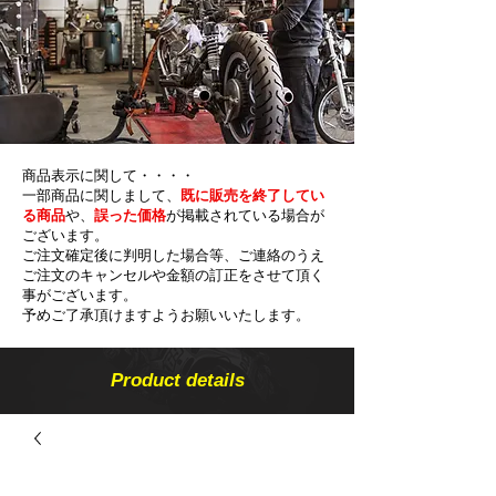
商品表示に関して・・・・
一部商品に関しまして、
既に販売を終了してい
る商品
や、
誤った価格
が掲載されている場合が
ございます。
ご注文確定後に判明した場合等、ご連絡のうえ
ご注文のキャンセルや金額の​訂正をさせて頂く
事がございます。
予めご了承頂けますようお願いいたします。
Product details