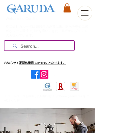
Welcome to Our Site
株式会社ガルーダは1981年の創業以来、欧米を中心に過
酷なレース環境で技術を磨いてきた、高評価のブランド
のみ扱っています。
お知らせ：
夏期休業日 8/8~8/16 となります。
​旧ホームページを確認したい場合は
http://www.garuda.ws
をご
確認ください。