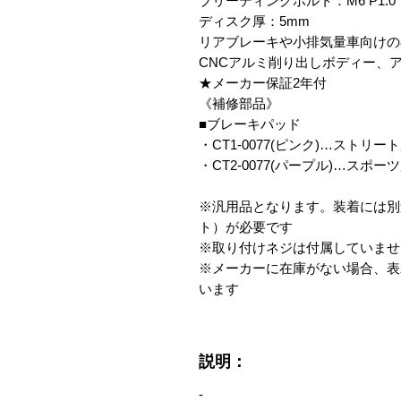
ブリーディングボルト：M6 P1.0
ディスク厚：5mm
リアブレーキや小排気量車向けの
CNCアルミ削り出しボディー、
★メーカー保証2年付
《補修部品》
■ブレーキパッド
・CT1-0077(ピンク)…スト
・CT2-0077(パープル)…スポ
※汎用品となります。装着には別
ト）が必要です
※取り付けネジは付属していませ
※メーカーに在庫がない場合、表
います
説明：
-