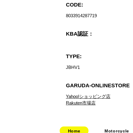
CODE:
8033914287719
KBA認証：
TYPE:
JBHV1
GARUDA-ONLINESTORE
Yahoo!ショッピング店
Rakuten市場店
Home
Motorcycle