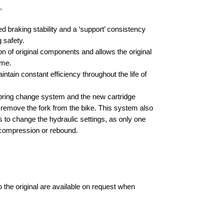
。
d braking stability and a ‘support’ consistency
g safety.
on of original components and allows the original
ime.
ntain constant efficiency throughout the life of
pring change system and the new cartridge
 remove the fork from the bike. This system also
s to change the hydraulic settings, as only one
 compression or rebound.
o the original are available on request when