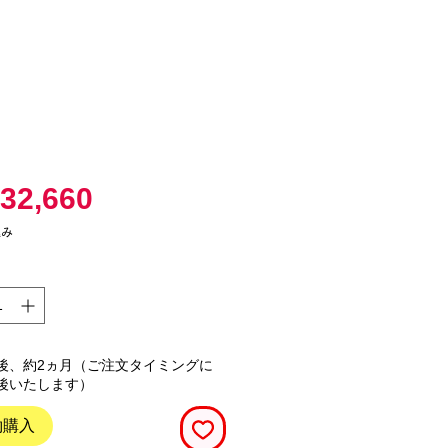
価
32,660
格
込み
後、約2ヵ月（ご注文タイミングに
後いたします）
約購入