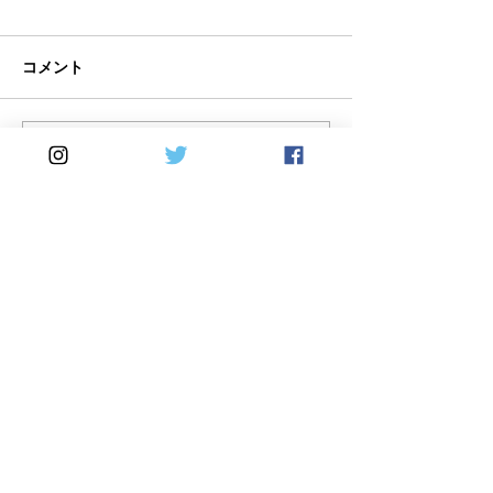
コメント
FRANDO 新
コメントを追加…
JETPRIME 新製品追加し
ました！
Home
DirectSales
■ SHOP
​・
HOME
・ご利用案内
​・
ABOUT US
​​・
特定商取引法に基づく表記
・お問い合わせ
​・
採用情報
・
Yahoo!ショッピング店
​・
price-list
​・
楽天市場店