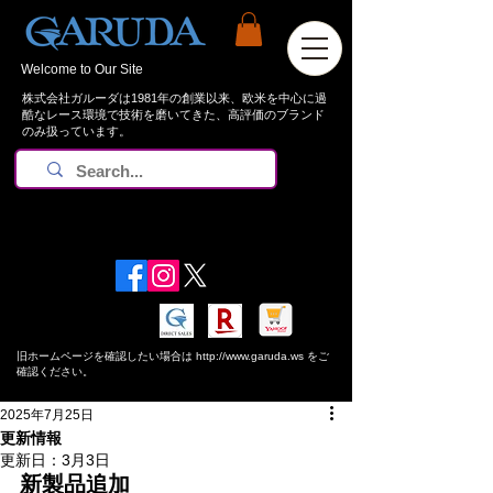
Welcome to Our Site
株式会社ガルーダは1981年の創業以来、欧米を中心に過
酷なレース環境で技術を磨いてきた、高評価のブランド
のみ扱っています。
お知らせ：
夏期休業日 8/8~8/16 となります。
​旧ホームページを確認したい場合は
http://www.garuda.ws
をご
確認ください。
2025年7月25日
更新情報
更新日：
3月3日
新製品追加