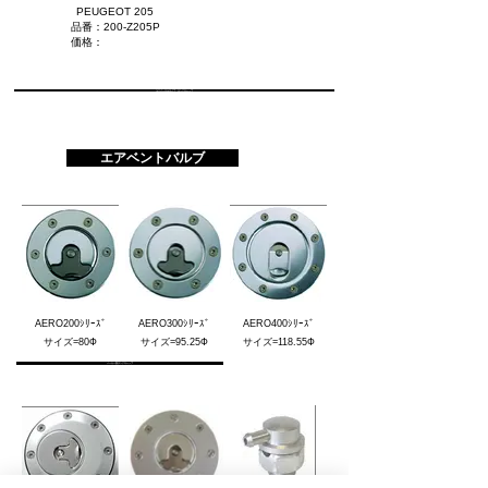
PEUGEOT 205
品番：200-Z205P
価格：
ユニバーサルタイプ タンクキャップ
エアベントバルブ
AERO200ｼﾘｰｽﾞ
AERO300ｼﾘｰｽﾞ
AERO400ｼﾘｰｽﾞ
サイズ=80Ф
サイズ=95.25Ф
サイズ=118.55Ф
メーカー別タンクキャップ