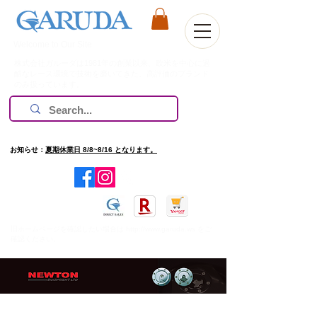
Welcome to Our Site
株式会社ガルーダは1981年の創業以来、欧米を中心に過
酷なレース環境で技術を磨いてきた、高評価のブランド
のみ扱っています。
お知らせ：
夏期休業日 8/8~8/16 となります。
​旧ホームページを確認したい場合は
http://www.garuda.ws
をご
確認ください。
Automobile