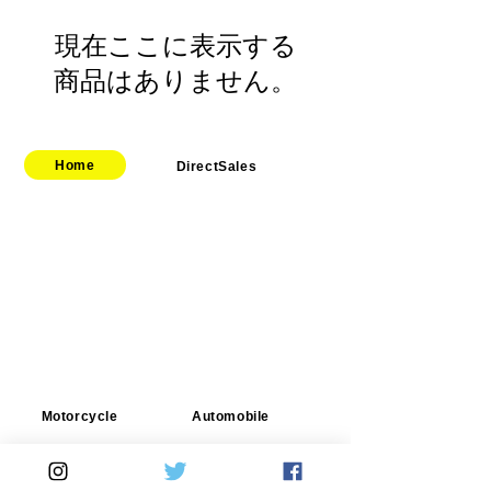
現在ここに表示する
商品はありません。
Home
DirectSales
■ SHOP
​・
HOME
・ご利用案内
​・
ABOUT US
​​・
特定商取引法に基づく表記
・お問い合わせ
​・
採用情報
・
Yahoo!ショッピング店
​・
price-list
​・
楽天市場店
Motorcycle
Automobile
​​・
bitubo
​・
SPRINTFILTER
​・
FRANDO
​・
STACK