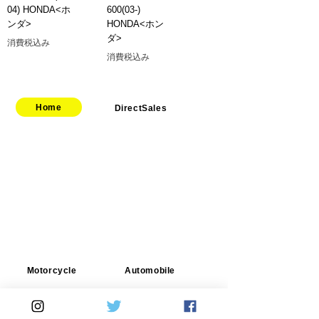
04) HONDA<ホ
600(03-)
ンダ>
HONDA<ホン
ダ>
消費税込み
消費税込み
Home
DirectSales
■ SHOP
​・
HOME
・ご利用案内
​・
ABOUT US
​​・
特定商取引法に基づく表記
・お問い合わせ
​・
採用情報
・
Yahoo!ショッピング店
​・
price-list
​・
楽天市場店
Motorcycle
Automobile
​​・
bitubo
​・
SPRINTFILTER
​・
FRANDO
​・
STACK