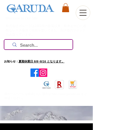
Welcome to Our Site
株式会社ガルーダは1981年の創業以来、欧米を中心に過
酷なレース環境で技術を磨いてきた、高評価のブランド
のみ扱っています。
お知らせ：
夏期休業日 8/8~8/16 となります。
​旧ホームページを確認したい場合は
http://www.garuda.ws
をご
確認ください。