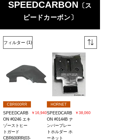
SPEEDCARBON
〔ス
ピードカーボン
〕
(1)
フィルター
CBR600RR
HORNET
価格
価格
SPEEDCARB
￥16,940
SPEEDCARB
￥38,060
ON #0246 エキ
ON #0144B ナ
ゾーストヒー
ンバープレー
トガード
トホルダー ホ
CBR600RR(03-
ーネット