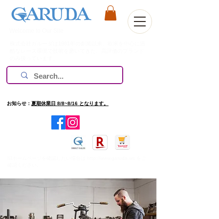
Welcome to Our Site
株式会社ガルーダは1981年の創業以来、欧米を中心に過
酷なレース環境で技術を磨いてきた、高評価のブランド
のみ扱っています。
お知らせ：
夏期休業日 8/8~8/16 となります。
​旧ホームページを確認したい場合は
http://www.garuda.ws
をご
確認ください。