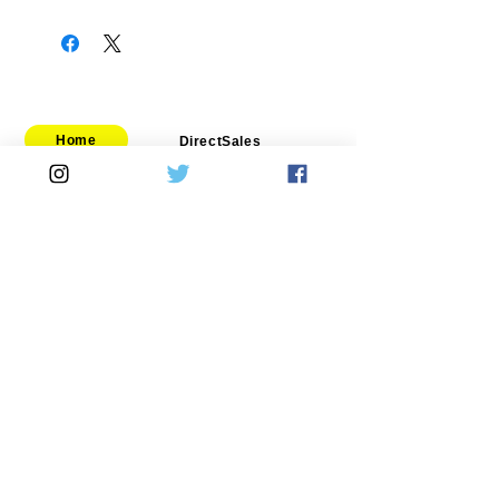
AA-AA-006
Home
DirectSales
■ SHOP
​・
HOME
・ご利用案内
​・
ABOUT US
​​・
特定商取引法に基づく表記
・お問い合わせ
​・
採用情報
・
Yahoo!ショッピング店
​・
price-list
​・
楽天市場店
Motorcycle
Automobile
​​・
bitubo
​・
SPRINTFILTER
​・
FRANDO
​・
STACK
・
TERMIGNONI
​・
GOODRIDGE
・
JETPRIME
・
NEWTON