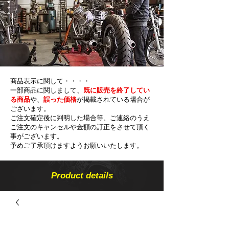
商品表示に関して・・・・
一部商品に関しまして、
既に販売を終了してい
る商品
や、
誤った価格
が掲載されている場合が
ございます。
ご注文確定後に判明した場合等、ご連絡のうえ
ご注文のキャンセルや金額の​訂正をさせて頂く
事がございます。
予めご了承頂けますようお願いいたします。
Product details