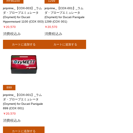
HYM1100
1299
jetprime_【COX-003】_ラム
jetprime_【COX-001】_ラム
ダ・プローブエミュレータ
ダ・プローブエミュレータ
(Oxymett) for Ducati
(Oxymett) for Ducati Panigale
Hypermotard 1100 (COX 003)
1299 (COX 001)
価格
価格
￥20,570
￥20,570
消費税込み
消費税込み
カートに追加する
カートに追加する
899
jetprime_【COX-001】_ラム
ダ・プローブエミュレータ
(Oxymett) for Ducati Panigale
899 (COX 001)
価格
￥20,570
消費税込み
カートに追加する