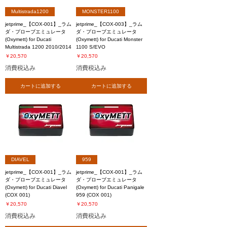
Multistrada1200
MONSTER1100
jetprime_【COX-001】_ラム
jetprime_【COX-003】_ラム
ダ・プローブエミュレータ
ダ・プローブエミュレータ
(Oxymett) for Ducati
(Oxymett) for Ducati Monster
Multistrada 1200 2010/2014
1100 S/EVO
価格
価格
￥20,570
￥20,570
消費税込み
消費税込み
カートに追加する
カートに追加する
DIAVEL
959
jetprime_【COX-001】_ラム
jetprime_【COX-001】_ラム
ダ・プローブエミュレータ
ダ・プローブエミュレータ
(Oxymett) for Ducati Diavel
(Oxymett) for Ducati Panigale
(COX 001)
959 (COX 001)
価格
価格
￥20,570
￥20,570
消費税込み
消費税込み