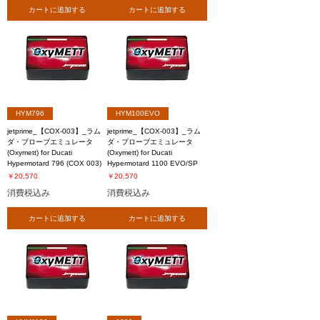
カートに追加する
カートに追加する
HYM796
HYM100EVO
jetprime_【COX-003】_ラム
jetprime_【COX-003】_ラム
ダ・プローブエミュレータ
ダ・プローブエミュレータ
(Oxymett) for Ducati
(Oxymett) for Ducati
Hypermotard 796 (COX 003)
Hypermotard 1100 EVO/SP
価格
価格
￥20,570
￥20,570
消費税込み
消費税込み
カートに追加する
カートに追加する