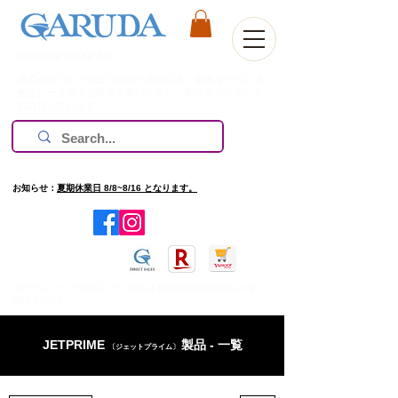
Welcome to Our Site
株式会社ガルーダは1981年の創業以来、欧米を中心に過
酷なレース環境で技術を磨いてきた、高評価のブランド
のみ扱っています。
お知らせ：
夏期休業日 8/8~8/16 となります。
​旧ホームページを確認したい場合は
http://www.garuda.ws
をご
確認ください。
JETPRIME
製品 - 一覧
〔ジェットプライム〕