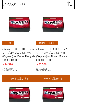
(1)
フィルター
1199
MONSTER696
jetprime_【COX-001】_ラム
jetprime_【COX-003】_ラム
ダ・プローブエミュレータ
ダ・プローブエミュレータ
(Oxymett) for Ducati Panigale
(Oxymett) for Ducati Monster
1199 (COX 001)
696 (COX 003)
価格
価格
￥20,570
￥20,570
消費税込み
消費税込み
カートに追加する
カートに追加する