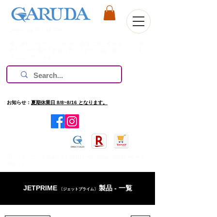
Welcome to Our Site
株式会社ガルーダは1981年の創業以来、欧米を中心に過
酷なレース環境で技術を磨いてきた、高評価のブランド
のみ扱っています。
お知らせ：
夏期休業日 8/8~8/16 となります。
​旧ホームページを確認したい場合は
http://www.garuda.ws
をご
確認ください。
JETPRIME
製品 - 一覧
〔ジェットプライム〕