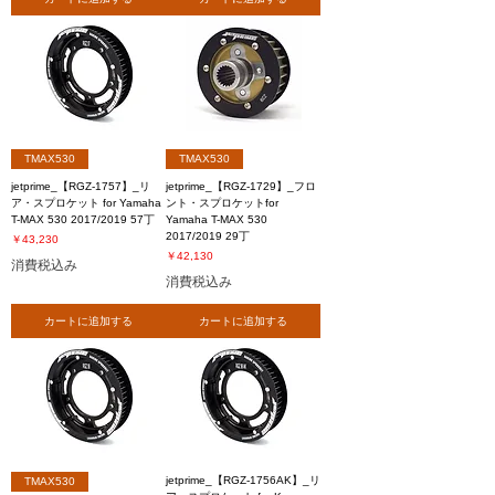
TMAX530
TMAX530
jetprime_【RGZ-1757】_リ
jetprime_【RGZ-1729】_フロ
ア・スプロケット for Yamaha
ント・スプロケットfor
T-MAX 530 2017/2019 57丁
Yamaha T-MAX 530
2017/2019 29丁
価格
￥43,230
価格
￥42,130
消費税込み
消費税込み
カートに追加する
カートに追加する
jetprime_【RGZ-1756AK】_リ
TMAX530