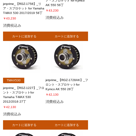
ア・スプロケット for Kymco
jetprime_【RGZ-1758】_リ
AK 550 56丁
ア・スプロケット for Yamaha
価格
￥43,230
T-MAX 530 2017/2019 58丁
消費税込み
価格
￥43,230
消費税込み
カートに追加する
カートに追加する
jetprime_【RGZ-1728AK】_フ
TMAX530
ロント・スプロケットfor
jetprime_【RGZ-1227】_フロ
Kymco AK 550 28丁
ント・スプロケットfor
価格
￥42,130
Yamaha T-MAX 530
消費税込み
2012/2016 27丁
価格
￥42,130
消費税込み
カートに追加する
カートに追加する