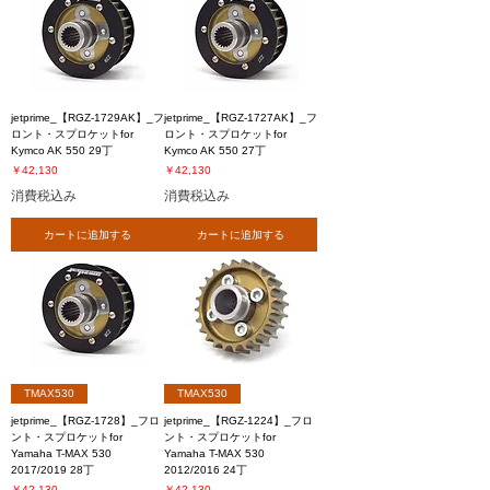
jetprime_【RGZ-1729AK】_フ
jetprime_【RGZ-1727AK】_フ
ロント・スプロケットfor
ロント・スプロケットfor
Kymco AK 550 29丁
Kymco AK 550 27丁
価格
価格
￥42,130
￥42,130
消費税込み
消費税込み
カートに追加する
カートに追加する
TMAX530
TMAX530
jetprime_【RGZ-1728】_フロ
jetprime_【RGZ-1224】_フロ
ント・スプロケットfor
ント・スプロケットfor
Yamaha T-MAX 530
Yamaha T-MAX 530
2017/2019 28丁
2012/2016 24丁
価格
価格
￥42,130
￥42,130