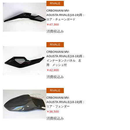
RIVALE
CRBONVANI:MV-
AGUSTA:RIVALE(18-19)用：
ロア・チェーンガード
価格
￥47,300
消費税込み
RIVALE
CRBONVANI:MV-
AGUSTA:RIVALE(18-19)用：
インナータンクパネル 左
用 メッシュ付
価格
￥42,900
消費税込み
RIVALE
CRBONVANI:MV-
AGUSTA:RIVALE(18-19)用：
リア・フェンダー
価格
￥38,500
消費税込み