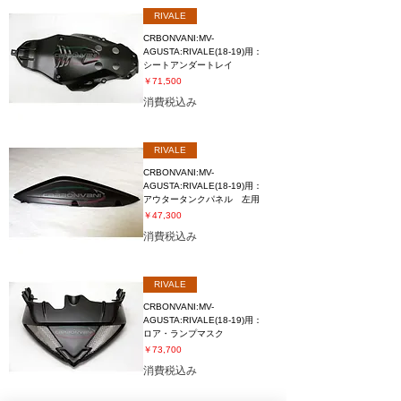
RIVALE
CRBONVANI:MV-
AGUSTA:RIVALE(18-19)用：
シートアンダートレイ
価格
￥71,500
消費税込み
RIVALE
CRBONVANI:MV-
AGUSTA:RIVALE(18-19)用：
アウタータンクパネル 左用
価格
￥47,300
消費税込み
RIVALE
CRBONVANI:MV-
AGUSTA:RIVALE(18-19)用：
ロア・ランプマスク
価格
￥73,700
消費税込み