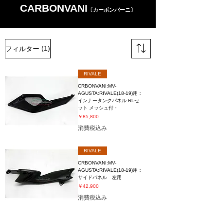
CARBONVANI
〔カーボンバーニ〕
(1)
フィルター
RIVALE
CRBONVANI:MV-
AGUSTA:RIVALE(18-19)用：
インナータンクパネル RLセ
ット メッシュ付・
価格
￥85,800
消費税込み
RIVALE
CRBONVANI:MV-
AGUSTA:RIVALE(18-19)用：
サイドパネル 左用
価格
￥42,900
消費税込み