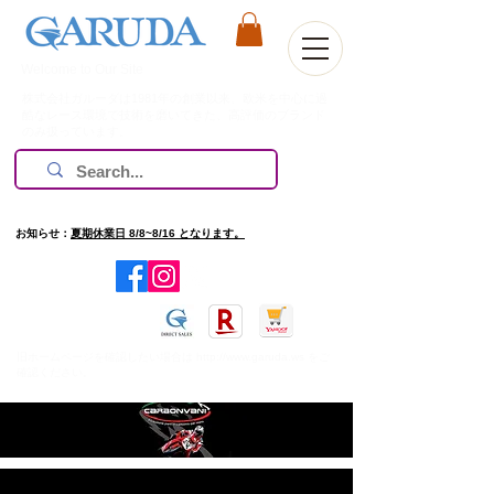
Welcome to Our Site
株式会社ガルーダは1981年の創業以来、欧米を中心に過
酷なレース環境で技術を磨いてきた、高評価のブランド
のみ扱っています。
お知らせ：
夏期休業日 8/8~8/16 となります。
​旧ホームページを確認したい場合は
http://www.garuda.ws
をご
確認ください。