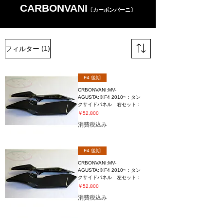
CARBONVANI
〔カーボンバーニ〕
(1)
フィルター
F4 後期
CRBONVANI:MV-
AGUSTA:※F4 2010~：タン
クサイドパネル 右セット：
価格
￥52,800
消費税込み
F4 後期
CRBONVANI:MV-
AGUSTA:※F4 2010~：タン
クサイドパネル 左セット：
価格
￥52,800
消費税込み