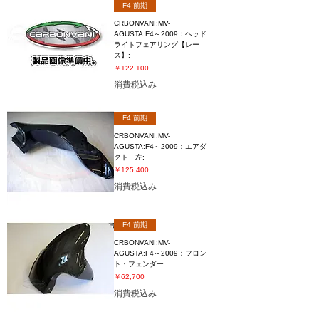
F4 前期
CRBONVANI:MV-
AGUSTA:F4～2009：ヘッド
ライトフェアリング【レー
ス】:
価格
￥122,100
消費税込み
F4 前期
CRBONVANI:MV-
AGUSTA:F4～2009：エアダ
クト 左:
価格
￥125,400
消費税込み
F4 前期
CRBONVANI:MV-
AGUSTA:F4～2009：フロン
ト・フェンダー:
価格
￥62,700
消費税込み