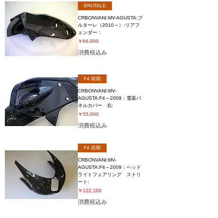
BRUTALE
CRBONVANI:MV-AGUSTA:ブ
ルターレ（2010～）:リアフ
ェンダー：
価格
￥66,000
消費税込み
F4 前期
CRBONVANI:MV-
AGUSTA:F4～2009：電装パ
ネルカバー 右:
価格
￥55,000
消費税込み
F4 前期
CRBONVANI:MV-
AGUSTA:F4～2009：ヘッド
ライトフェアリング ストリ
ート:
価格
￥122,100
消費税込み