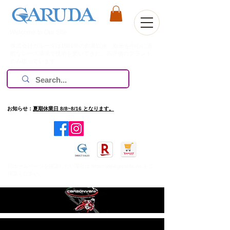
Welcome to Our Site
株式会社ガルーダは1981年の創業以来、欧米を中心に過
酷なレース環境で技術を磨いてきた、高評価のブランド
のみ扱っています。
お知らせ：
夏期休業日 8/8~8/16 となります。
​旧ホームページを確認したい場合は
http://www.garuda.ws
をご
確認ください。