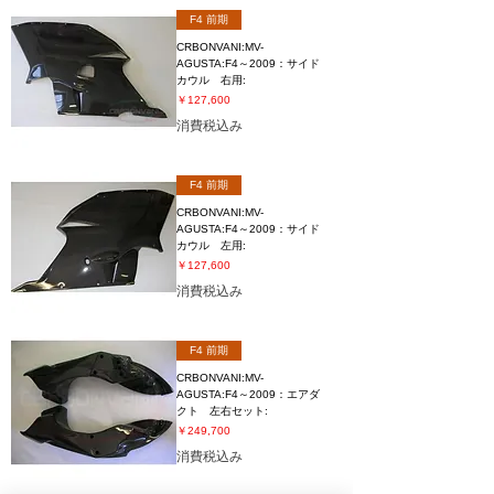
F4 前期
CRBONVANI:MV-
AGUSTA:F4～2009：サイド
カウル 右用:
価格
￥127,600
消費税込み
F4 前期
CRBONVANI:MV-
AGUSTA:F4～2009：サイド
カウル 左用:
価格
￥127,600
消費税込み
F4 前期
CRBONVANI:MV-
AGUSTA:F4～2009：エアダ
クト 左右セット:
価格
￥249,700
消費税込み