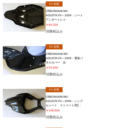
F4 前期
CRBONVANI:MV-
AGUSTA:F4～2009：シート
アンダートレイ:
価格
￥80,300
消費税込み
F4 前期
CRBONVANI:MV-
AGUSTA:F4～2009：電装パ
ネルカバー 左:
価格
￥55,000
消費税込み
F4 前期
CRBONVANI:MV-
AGUSTA:F4～2009：シング
ルシート ストリート用】:
価格
￥149,600
消費税込み