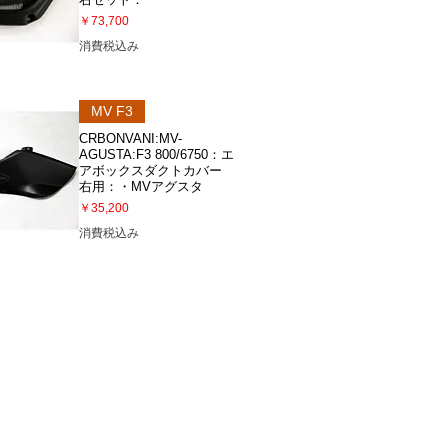
価格
￥73,700
消費税込み
ビュー
MV F3
CRBONVANI:MV-
AGUSTA:F3 800/6750：エ
アボックスダクトカバー
右用：・MVアグスタ
価格
￥35,200
消費税込み
ビュー