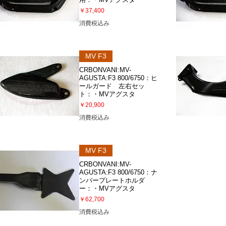
価格
￥37,400
消費税込み
クイックビュー
クイック
MV F3
CRBONVANI:MV-
AGUSTA:F3 800/6750：ヒ
ールガード 左右セッ
ト：・MVアグスタ
価格
￥20,900
消費税込み
クイックビュー
クイック
MV F3
CRBONVANI:MV-
AGUSTA:F3 800/6750：ナ
ンバープレートホルダ
ー：・MVアグスタ
価格
￥62,700
消費税込み