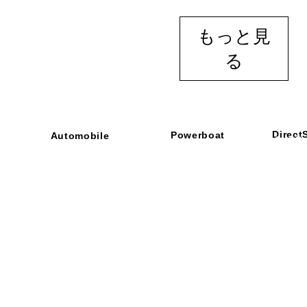
クイックビュー
もっと見
る
Direct
Powerboat
Automobile
■ SHOP
・ご利用
​・
GOODRIDGE
​・
SPRINTFILTER
​​・
特定商
​・
NEWTON
​・
STACK
・STACK
​・
GOODRIDGE
・
Yaho
・NARDI
・
NEWTON
​・
楽天市
・MARCO
​・
Air Garage
・
AirPontoon
・
COVERCAR
ON