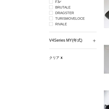
F3
BRUTALE
DRAGSTER
TURISMOVELOCE
RIVALE
V4Series MY(年式)
2025
2024
クリア
X
2023
2022
2021
2020
2019
2018