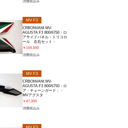
消費税込み
ビュー
MV F3
CRBONVANI:MV-
AGUSTA:F3 800/6750：ロ
アサイドパネル・トリコロ
ール 左右セット：
価格
￥104,500
消費税込み
ビュー
MV F3
CRBONVANI:MV-
AGUSTA:F3 800/6750：ロ
ア・チェーンガード：・
MVアグスタ
価格
￥47,300
消費税込み
ビュー
MV F3