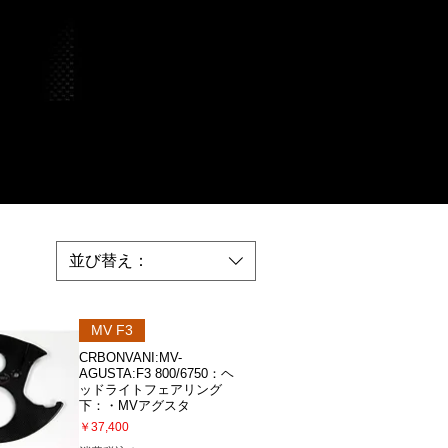
並び替え：
MV F3
CRBONVANI:MV-
AGUSTA:F3 800/6750：ヘ
ッドライトフェアリング
下：・MVアグスタ
価格
￥37,400