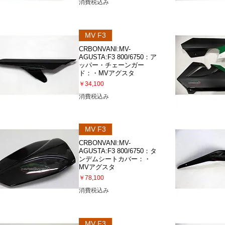
消費税込み
クイックビュー
クイック
MV F3
CRBONVANI:MV-
AGUSTA:F3 800/6750：ア
ッパー・チェーンガー
ド：・MVアグスタ
価格
￥34,100
消費税込み
クイックビュー
クイック
MV F3
CRBONVANI:MV-
AGUSTA:F3 800/6750：タ
ンデムシートカバー：・
MVアグスタ
価格
￥78,100
消費税込み
クイックビュー
クイック
MV F3