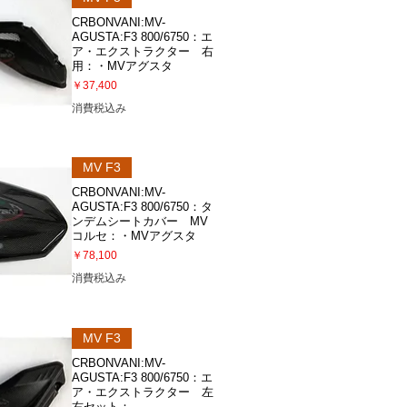
CRBONVANI:MV-
AGUSTA:F3 800/6750：エ
ア・エクストラクター 右
用：・MVアグスタ
価格
￥37,400
消費税込み
ビュー
MV F3
CRBONVANI:MV-
AGUSTA:F3 800/6750：タ
ンデムシートカバー MV
コルセ：・MVアグスタ
価格
￥78,100
消費税込み
ビュー
MV F3
CRBONVANI:MV-
AGUSTA:F3 800/6750：エ
ア・エクストラクター 左
右セット：