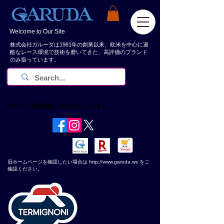
Welcome to Our Site
株式会社ガルーダは1981年の創業以来、欧米を中心に過
酷なレース環境で技術を磨いてきた、高評価のブランド
のみ扱っています。
お知らせ：
夏期休業日 8/8~8/16 となります。
​旧ホームページを確認したい場合は
http://www.garuda.ws
をご
確認ください。