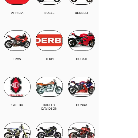
APRILIA
BUELL
BENELLI
BMW
DERBI
DUCATI
GILERA
HARLEY-
HONDA
DAVIDSON