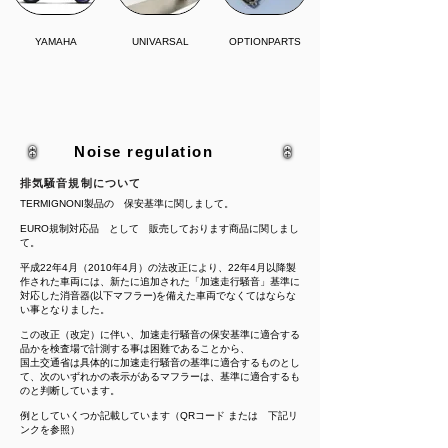
YAMAHA
UNIVARSAL
OPTIONPARTS
Noise regulation
​排気騒音規制について
TERMIGNONI製品の 保安基準に関しまして。
EURO規制対応品 として 販売しております商品に関しまし
て。
平成22年4月（2010年4月）の法改正により、22年4月以降製
作された車両には、新たに追加された「加速走行騒音」基準に
対応した消音器(以下マフラー)を備えた車両でなくてはならな
い事となりました。
この改正（改定）に伴い、加速走行騒音の保安基準に適合する
品かを検査場で計測する事は困難であることから、
国土交通省は具体的に加速走行騒音の基準に適合するものとし
て、次のいずれかの表示があるマフラーは、基準に適合するも
のと判断しています。
例としていくつか記載しています（QRコード または 下記リ
ンクを参照）