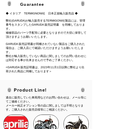
Guarantee
◆ イタリア TERMIGNONI社 日本正規輸入販売品 ◆
弊社(GARUDA)が輸入販売するTERMIGONI社製品には、管理
番号をスタンプしたGARUDA 販売証明書 を同梱しておりま
す。
補修部品のパーツ手配等に必要となりますので大切に保管して
頂けますようお願いいたします。
GARUDA 販売証明書が同梱されていない製品をご購入された
場合は、ご購入店にて確認いただけますようお願いいたしま
す。
弊社が輸入販売していない商品に関しましてのお問い合わせに
は対応する事が出来ませんので予めご了承ください。
<GARUDA 販売証明書は、2023年11月1日以降に弊社より出
荷された商品に同梱しております＞
Product Line!
過去に販売していた車両用などのお問い合わせは、メール等に
てご連絡ください。
​メーカー純正オプション等の品に関しましては不明となりま
す。ご購入された販売店様等にご相談ください。