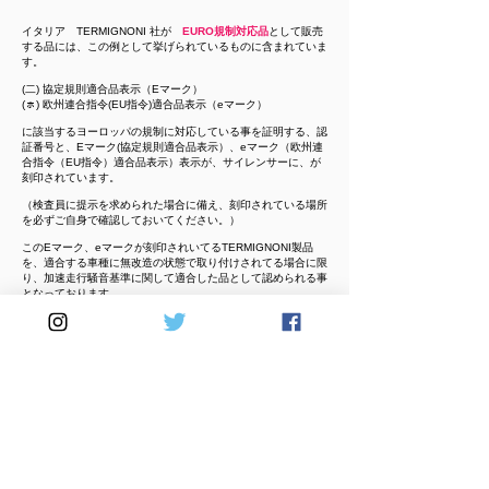
イタリア TERMIGNONI 社が
EURO規制対応品
として販売
する品には、この例として挙げられているものに含まれていま
す。
(二) 協定規則適合品表示（Eマーク）
(ㇹ) 欧州連合指令(EU指令)適合品表示（eマーク）
に該当するヨーロッパの規制に対応している事を証明する、認
証番号と、Eマーク(協定規則適合品表示）、eマーク（欧州連
合指令（EU指令）適合品表示）表示が、サイレンサーに、が
刻印されています。
（検査員に提示を求められた場合に備え、刻印されている場所
を必ずご自身で確認しておいてください。）
このEマーク、eマークが刻印されいてるTERMIGNONI製品
を、適合する車種に無改造の状態で取り付けされてる場合に限
り、加速走行騒音基準に関して適合した品として認められる事
となっております。
※加速騒音規制に対してのみの適合判断となり、経年劣化等に
よる近接排気音量等は、検査官の判断により計測される場合が
あります。
※一部、純正触媒を交換するタイプの品に関しましては、
国内
の認められた公的機関での排ガス検査が必要となる為、現時点
では排ガス検査
レポート無しの為に
、保安基準に適合していない品として販売
しております（商品説明欄に記載）
※個人・クラブ単位等で公的検査機関にて排ガス検査を受ける
事は可能となりますが、基準に合致する事は保証しておりませ