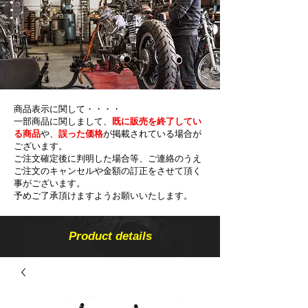
商品表示に関して・・・・
一部商品に関しまして、
既に販売を終了してい
る商品
や、
誤った価格
が掲載されている場合が
ございます。
ご注文確定後に判明した場合等、ご連絡のうえ
ご注文のキャンセルや金額の​訂正をさせて頂く
事がございます。
予めご了承頂けますようお願いいたします。
Product details