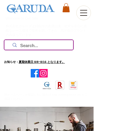
Welcome to Our Site
株式会社ガルーダは1981年の創業以来、欧米を中心に過
酷なレース環境で技術を磨いてきた、高評価のブランド
のみ扱っています。
お知らせ：
夏期休業日 8/8~8/16 となります。
​旧ホームページを確認したい場合は
http://www.garuda.ws
をご
確認ください。