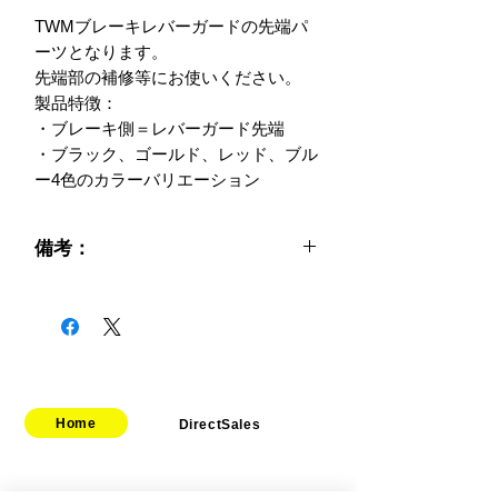
TWMブレーキレバーガードの先端パ
ーツとなります。

先端部の補修等にお使いください。

製品特徴：

・ブレーキ側＝レバーガード先端

・ブラック、ゴールド、レッド、ブル
ー4色のカラーバリエーション
備考：
Home
DirectSales
■ SHOP
​・
HOME
・ご利用案内
​・
ABOUT US