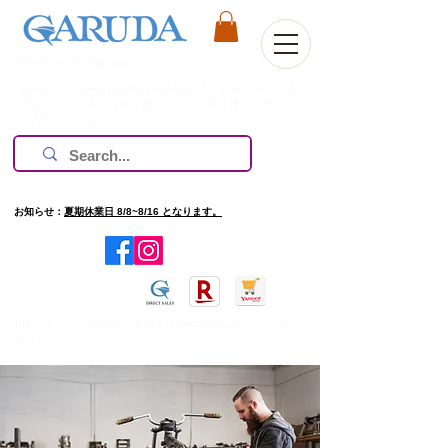
Welcome to Our Site
株式会社ガルーダは1981年の創業以来、欧米を中心に過
酷なレース環境で技術を磨いてきた、高評価のブランド
のみ扱っています。
お知らせ：
夏期休業日 8/8~8/16 となります。
​旧ホームページを確認したい場合は
http://www.garuda.ws
をご
確認ください。