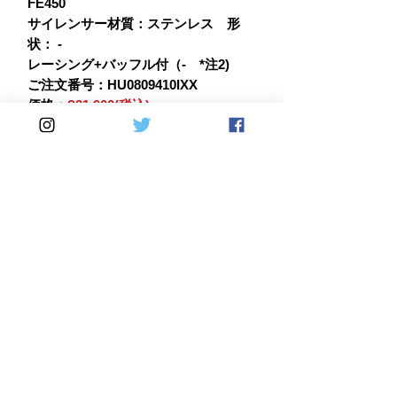
FE450
サイレンサー材質：ステンレス 形
状： -
レーシング+バッフル付（- *注2)
ご注文番号：HU0809410IXX
価格：
?31,900(税込)
Home
DirectSales
■ SHOP
​・
HOME
・ご利用案内
​・
ABOUT US
​​・
特定商取引法に基づく表記
・お問い合わせ
​・
採用情報
・
Yahoo!ショッピング店
​・
price-list
​・
楽天市場店