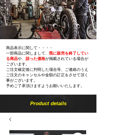
商品表示に関して・・・・
一部商品に関しまして、
既に販売を終了してい
る商品
や、
誤った価格
が掲載されている場合が
ございます。
ご注文確定後に判明した場合等、ご連絡のうえ
ご注文のキャンセルや金額の​訂正をさせて頂く
事がございます。
予めご了承頂けますようお願いいたします。
Product details