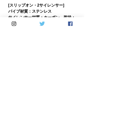
[スリップオン・2サイレンサー]
パイプ材質：ステンレス
サイレンサー材質：カーボン 形状：
ラウンド
ユーロ規制対応モデル<Eマーク付
>（80dB *注1)
ご注文番号：HD03080CR
価格：?113,300(税込)
※日本国内の騒音規制 近接排気音
量：92db/3500rpm（イタリア仕様
車）
Home
DirectSales
■ SHOP
​・
HOME
・ご利用案内