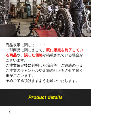
商品表示に関して・・・・
一部商品に関しまして、
既に販売を終了してい
る商品
や、
誤った価格
が掲載されている場合が
ございます。
ご注文確定後に判明した場合等、ご連絡のうえ
ご注文のキャンセルや金額の​訂正をさせて頂く
事がございます。
予めご了承頂けますようお願いいたします。
Product details