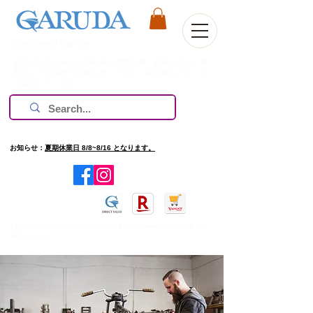
Welcome to Our Site
株式会社ガルーダは1981年の創業以来、欧米を中心に過
酷なレース環境で技術を磨いてきた、高評価のブランド
のみ扱っています。
お知らせ：
夏期休業日 8/8~8/16 となります。
​旧ホームページを確認したい場合は
http://www.garuda.ws
をご
確認ください。