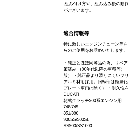
 組み付け方や、組み込み後の動作等に関してのお問合せ等には回答できない場合
がございます。
適合情報等
特に激しいエンジンチューン等を
らのご使用をお奨めいたします。
・純正とほぼ同等品の為、リペア
策済み （90年代以降の車種等）
般） ・純正品より滑りにくいフ
アルミ材を採用。回転部は軽量化
プレート車両は除く） ・耐久性
DUCATI
乾式クラッチ900系エンジン用
748/749
851/888
900SS/900SL
SS900/SS1000