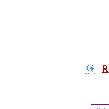
・NARDI
・
NEWTON
​・
楽天市
・MARCO
​・
Air Garage
・
AirPontoon
・
COVERCAR
ON
営業時間：午前9：3
休業日：土日祝祭