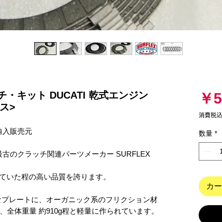
ラッチ・キット DUCATI 乾式エンジン
￥5
クス>
消費税
輸入販売元

数量
*
カー
全体重量 約910g程と軽量に作られています。
