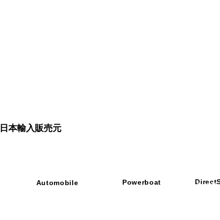
品 日本輸入販売元
Direct
Powerboat
Automobile
■ SHOP
・ご利用
​・
GOODRIDGE
​・
SPRINTFILTER
​​・
特定商
​・
NEWTON
​・
STACK
・STACK
​・
GOODRIDGE
・
Yaho