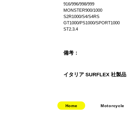
916/996/998/999
MONSTER900/1000
S2R1000/S4/S4RS
GT1000/PS1000/SPORT1000
ST2.3.4
備考：
イタリア SURFLEX 社製
Home
Motorcycle
​​・
bitubo
​・
HOME
​・
FRANDO
​・
ABOUT US
・
TERMIGNONI
・お問い合わせ