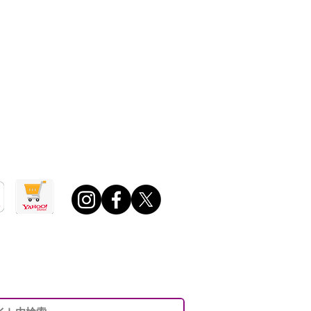
場店
0 ～ 午後6：00
日・年末年始・夏期休業日ほか定める休業日