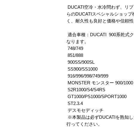
 DUCATI空冷・水冷問わず、リプレイスメント用クラッチキットとして、古くか
らのDUCATIスペシャルショッ
く、耐久性も良好と価格や信頼性
 適合車種：DUCATI  900系乾式クラッチエンジン車用 詳細はPC版で表示可能と
なります。

 748/749

 851/888

 900SS/900SL

 SS900/SS1000

 916/996/998/749/999

 MONSTER モンスター 900/1000

 S2R1000/S4/S4RS

 GT1000/PS1000/SPORT1000

 ST2.3.4

 デスモセディッチ

 ※本製品は必ずDUCATIを熟知した整備技術を有するショップ等にて取り付けを
行ってください。
