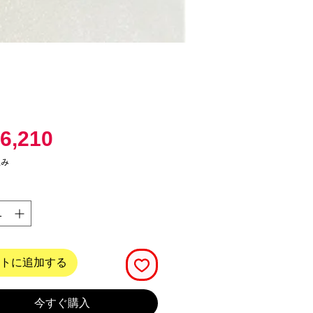
価
6,210
格
込み
トに追加する
今すぐ購入