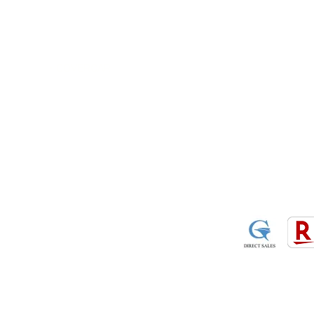
​・
GOODRIDGE
​・
SPRINTFILTER
​​・
特定商
​・
NEWTON
​・
STACK
・STACK
​・
GOODRIDGE
・
Yaho
・NARDI
・
NEWTON
​・
楽天市
・MARCO
​・
Air Garage
・
AirPontoon
・
COVERCAR
ON
営業時間：午前9：3
休業日：土日祝祭