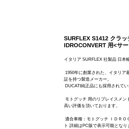
SURFLEX S1412 クラ
IDROCONVERT 用<
イタリア SURFLEX 社製品 日本
 1950年に創業された、イタリア最古のクラッチ関連パーツの ISO EN9001 の認
証を持つ製造メーカー。

 DUCATI純正品にも採用されていた高い品質を誇ります。

 モトグッチ 用のリプレイスメント用クラッチキットとして、価格・信頼性共に
高い評価を頂いております。

 適合車種：モトグッチ ＩＤＲＯＣＯＮＶＥＲＴ75-84 用 クラッチプレートセッ
ト 詳細はPC版で表示可能となり