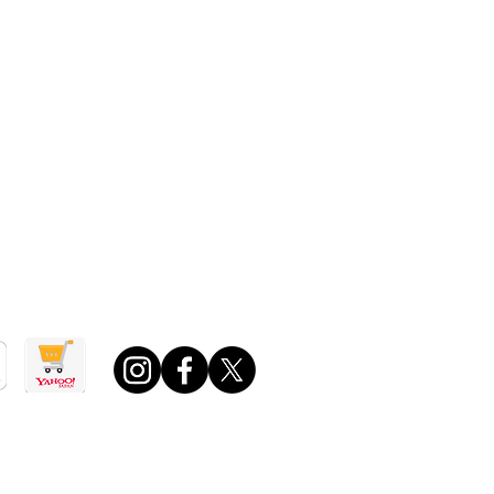
取引法に基づく表記
o!ショッピング店
場店
0 ～ 午後6：00
日・年末年始・夏期休業日ほか定める休業日