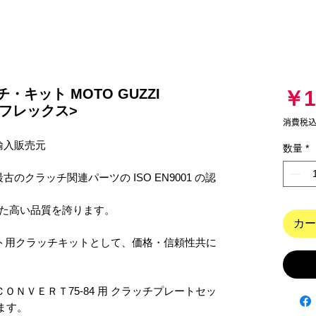
ッチ・キット MOTO GUZZI
￥1
サーフレックス>
消費税
輸入販売元

数量
*
カー
ます。