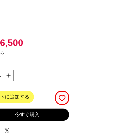
価
6,500
格
込み
トに追加する
今すぐ購入