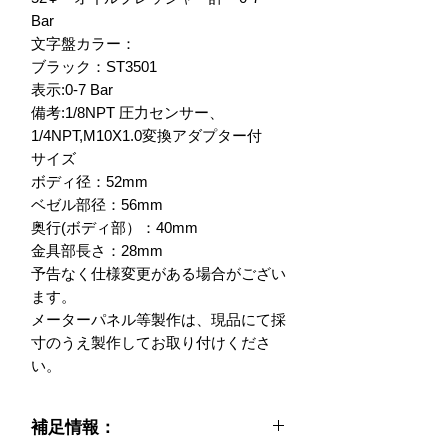
Bar

文字盤カラー：

ブラック：ST3501

表示:0-7 Bar

備考:1/8NPT 圧力センサー、
1/4NPT,M10X1.0変換アダプター付

サイズ

ボディ径：52mm

ベゼル部径：56mm

奥行(ボディ部）：40mm

金具部長さ：28mm

予告なく仕様変更がある場合がござい
ます。

メーターパネル等製作は、現品にて採
寸のうえ製作してお取り付けくださ
い。
補足情報：