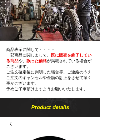
商品表示に関して・・・・
一部商品に関しまして、
既に販売を終了してい
る商品
や、
誤った価格
が掲載されている場合が
ございます。
ご注文確定後に判明した場合等、ご連絡のうえ
ご注文のキャンセルや金額の​訂正をさせて頂く
事がございます。
予めご了承頂けますようお願いいたします。
Product details