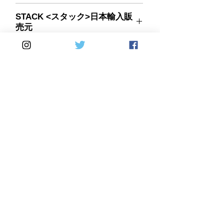
本製品は非防水品です。
STACK <スタック>日本輸入販
売元
Home
DirectSales
■ SHOP
​・
HOME
・ご利用案内
​・
ABOUT US
​​・
特定商取引法に基づく表記
・お問い合わせ
​・
採用情報
・
Yahoo!ショッピング店
​・
price-list
​・
楽天市場店
Motorcycle
Automobile