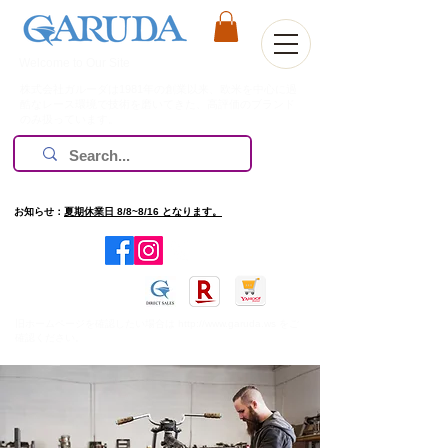
Welcome to Our Site
株式会社ガルーダは1981年の創業以来、欧米を中心に過
酷なレース環境で技術を磨いてきた、高評価のブランド
のみ扱っています。
お知らせ：
夏期休業日 8/8~8/16 となります。
​旧ホームページを確認したい場合は
http://www.garuda.ws
をご
確認ください。