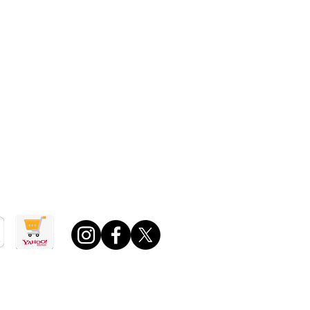
取引法に基づく表記
o!ショッピング店
場店
0 ～ 午後6：00
日・年末年始・夏期休業日ほか定める休業日