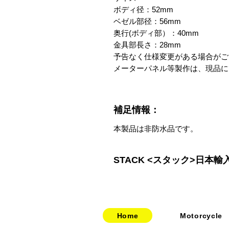
ボディ径：52mm

ベゼル部径：56mm

奥行(ボディ部）：40mm

金具部長さ：28mm

予告なく仕様変更がある場合がご
メーターパネル等製作は、現品に
補足情報：
本製品は非防水品です。
STACK <スタック>日本輸
Home
Motorcycle