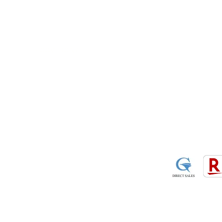
​・
GOODRIDGE
​・
SPRINTFILTER
​​・
特定商
​・
NEWTON
​・
STACK
・STACK
​・
GOODRIDGE
・
Yaho
・NARDI
・
NEWTON
​・
楽天市
・MARCO
​・
Air Garage
・
AirPontoon
・
COVERCAR
ON
営業時間：午前9：3
休業日：土日祝祭