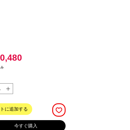
価
0,480
格
込み
トに追加する
今すぐ購入