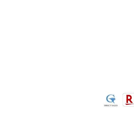
​・
GOODRIDGE
​・
SPRINTFILTER
​​・
特定商
​・
NEWTON
​・
STACK
・STACK
​・
GOODRIDGE
・
Yaho
・NARDI
・
NEWTON
​・
楽天市
・MARCO
​・
Air Garage
・
AirPontoon
・
COVERCAR
ON
営業時間：午前9：3
休業日：土日祝祭