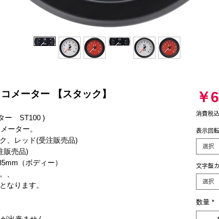
Φ・タコメーター 【スタック】
￥6
消費税
ー　ST100 )

コメーター。

表示回転
、レッド(受注販売品)　

選択
注販売品)

85mm（ボディー）

文字盤カ
。、

選択
となります。

数量
*
事が出来ません。
