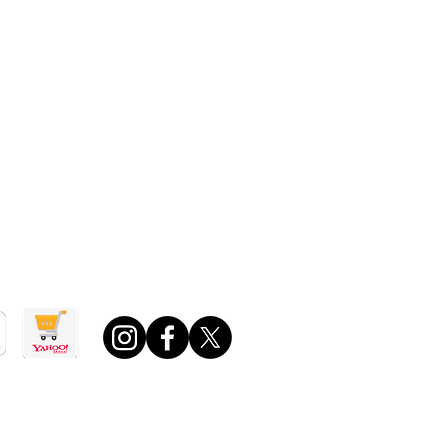
取引法に基づく表記
o!ショッピング店
場店
0 ～ 午後6：00
日・年末年始・夏期休業日ほか定める休業日