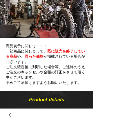
商品表示に関して・・・・
一部商品に関しまして、
既に販売を終了してい
る商品
や、
誤った価格
が掲載されている場合が
ございます。
ご注文確定後に判明した場合等、ご連絡のうえ
ご注文のキャンセルや金額の​訂正をさせて頂く
事がございます。
予めご了承頂けますようお願いいたします。
Product details