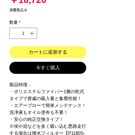
格
消費税込み
数量
*
カートに追加する
今すぐ購入
製品特徴：

・ポリエステルファイバー1層の乾式
タイプで脅威の吸入量と集塵性能！

・エアーブローで簡単メンテナンス！
洗浄液もオイル塗布も不要！

・安心の純正交換タイプ！

※埃や泥などを多く吸い込む悪路走行
する場合は撥水フィルター【P1180S-