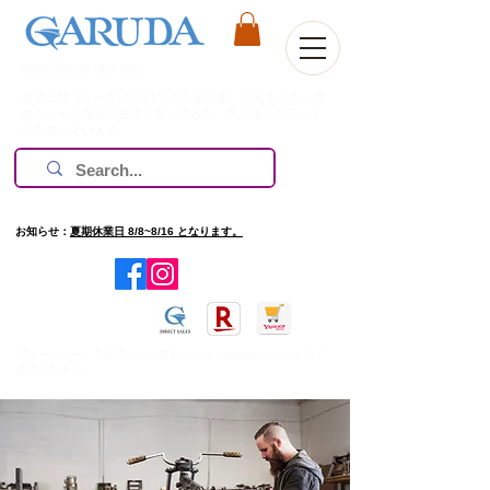
Welcome to Our Site
株式会社ガルーダは1981年の創業以来、欧米を中心に過
酷なレース環境で技術を磨いてきた、高評価のブランド
のみ扱っています。
お知らせ：
夏期休業日 8/8~8/16 となります。
​旧ホームページを確認したい場合は
http://www.garuda.ws
をご
確認ください。