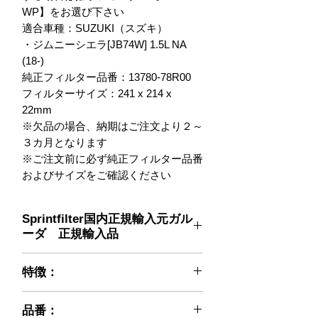
WP】をお選び下さい

適合車種：SUZUKI（スズキ）

・ジムニーシエラ[JB74W] 1.5L NA 
(18-)

純正フィルター品番：13780-78R00

フィルターサイズ：241 x 214 x 
22mm

※欠品の場合、納期はご注文より２～
３カ月となります

※ご注文前に必ず純正フィルター品番
およびサイズをご確認ください
Sprintfilter国内正規輸入元ガル
ーダ 正規輸入品
SPRINT FILTERは開発から生産まで
特徴：
の全てを自社で行う、60年以上の歴
史を誇るイタリアのエアクリーナ専門
フィルターオイルの塗布不要！ 洗浄
メーカーです。
品番：
はエアガンでゴミを吹き飛ばすだ