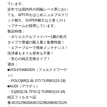
ています。

近年では国内外の四輪レース界におい
ても、WTCRをはじめニュルブルクリ
ンク耐久、SUPER耐久など多くのト
ップチームが採用しています。

製品特徴：

・ポリエステルファイバー1層の乾式
タイプで脅威の吸入量と集塵性能！

・エアーブローで簡単メンテナンス！
洗浄液もオイル塗布も不要！

・安心の純正交換タイプ！

適合：

■VOLKSWAGEN（フォルクスワーゲ
ン）

・POLO[6R]1.8L GTI TURBO(15-18)

■AUDI（アウディ）

・S1[8X]2.0L TFSI Q TURBO(14-18)

純正フィルター品
番:6C0129620A/6C0129620B/6C0129