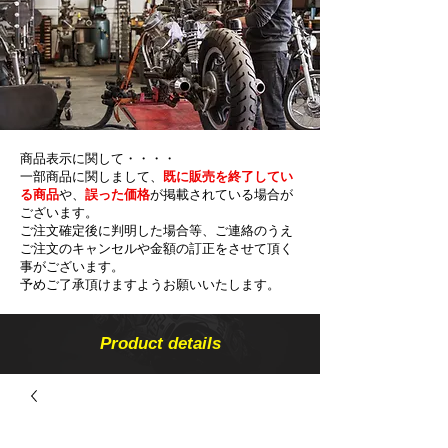
商品表示に関して・・・・
一部商品に関しまして、
既に販売を終了してい
る商品
や、
誤った価格
が掲載されている場合が
ございます。
ご注文確定後に判明した場合等、ご連絡のうえ
ご注文のキャンセルや金額の​訂正をさせて頂く
事がございます。
予めご了承頂けますようお願いいたします。
Product details