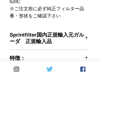
620C

※ご注文前に必ず純正フィルター品
番・形状をご確認下さい
Sprintfilter国内正規輸入元ガル
ーダ 正規輸入品
SPRINT FILTERは開発から生産まで
特徴：
の全てを自社で行う、60年以上の歴
史を誇るイタリアのエアクリーナ専門
フィルターオイルの塗布不要！ 洗浄
メーカーです。
品番：
はエアガンでゴミを吹き飛ばすだ
そのSPRINT FILTERから新開発のエ
け！ 純正品を凌ぐ耐久性！ 既にモ
P1016S
アフィルター素材の超微細なポリエス
ーターサイクルレーシングでは輝かし
テルファイバーシートを採用した全く
い戦歴をあげている、1952年にイタ
新しいエアフィルターが誕生しまし
リアで生まれたエアフィルターメーカ
た。
ーです。
既にモーターサイクルレース界では注
目を集め、Moto GPやワールドスーパ
Home
DirectSales
ーバイク（WSB)のトップチームに採
用されている実績が有ります。
■ SHOP
​・
HOME