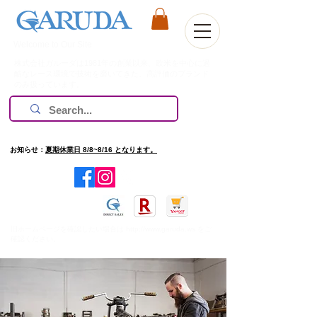
Welcome to Our Site
株式会社ガルーダは1981年の創業以来、欧米を中心に過
酷なレース環境で技術を磨いてきた、高評価のブランド
のみ扱っています。
お知らせ：
夏期休業日 8/8~8/16 となります。
​旧ホームページを確認したい場合は
http://www.garuda.ws
をご
確認ください。