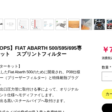
POPS】FIAT ABARTH 500/595/695専
￥7
キット スプリントフィルター
消費税
ィルターキット】

数量
*
Fiat Abarth 500のために開発され、P08仕様
ー（ブリーザーフィルター）と特殊耐熱プラグ


出口圧力管に取付ける事によって、オリジナル
カ
ント仕様へモディファイします。

る黒いスチールパイプへ取付けます。  
