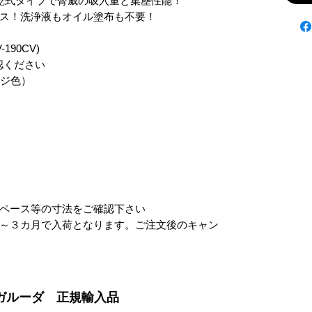
乾式タイプで脅威の吸入量と集塵性能！

ス！洗浄液もオイル塗布も不要！

-190CV)

ください

ジ色）

ペース等の寸法をご確認下さい

～３カ月で入荷となります。ご注文後のキャン
輸入元ガルーダ 正規輸入品