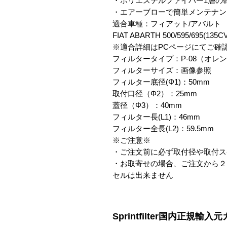
・ポリエステルファイバー1層の
・エアーブローで簡単メンテナン
適合車種：フィアット/アバルト

FIAT ABARTH 500/595/695(135CV
※適合詳細はPCページにてご確認
フィルタータイプ：P-08（オレン
フィルターサイズ：画像参照

フィルター底径(Φ1)：50mm

取付口径（Φ2）：25mm

蓋径（Φ3）：40mm

フィルター長(L1)：46mm

フィルター全長(L2)：59.5mm

※ご注意※

・ご注文前に必ず取付径や取付ス
・お取寄せの場合、ご注文から２
セルは出来ません
Sprintfilter国内正規