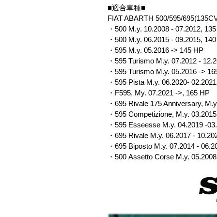
■適合車種■
FIAT ABARTH 500/595/695(135C
・500 M.y. 10.2008 - 07.2012, 13
・500 M.y. 06.2015 - 09.2015, 14
・595 M.y. 05.2016 -> 145 HP
・595 Turismo M.y. 07.2012 - 12.
・595 Turismo M.y. 05.2016 -> 16
・595 Pista M.y. 06.2020- 02.2021
・F595, My. 07.2021 ->, 165 HP
・695 Rivale 175 Anniversary, M.y
・595 Competizione, M.y. 03.2015
・595 Esseesse M.y. 04.2019 -03
・695 Rivale M.y. 06.2017 - 10.20
・695 Biposto M.y. 07.2014 - 06.2
・500 Assetto Corse M.y. 05.2008