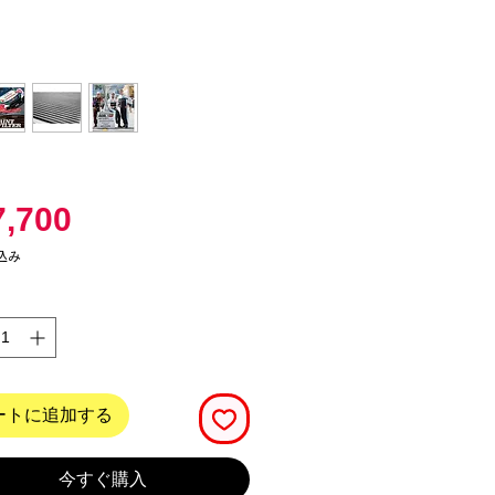
価
,700
格
込み
ートに追加する
今すぐ購入