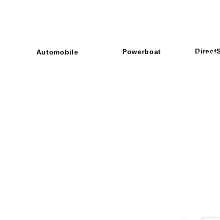
Direct
Powerboat
Automobile
■ SHOP
・ご利用
​・
GOODRIDGE
​・
SPRINTFILTER
​​・
特定商
​・
NEWTON
​・
STACK
・STACK
​・
GOODRIDGE
・
Yaho
・NARDI
・
NEWTON
​・
楽天市
・MARCO
​・
Air Garage
・
AirPontoon
・
COVERCAR
ON
営業時間：午前9：3
休業日：土日祝祭