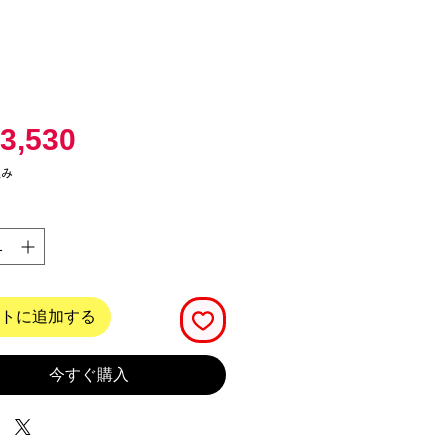
価
3,530
格
込み
トに追加する
今すぐ購入