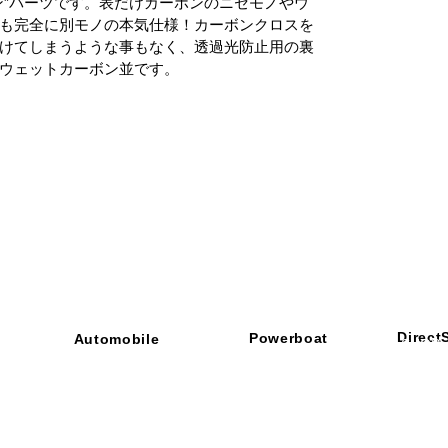
ン”パーツです。表だけカーボンのニセモノやウ
も完全に別モノの本気仕様！カーボンクロスを
けてしまうような事もなく、透過光防止用の裏
ウェットカーボン並です。
Direct
Powerboat
Automobile
■ SHOP
・ご利用
​・
GOODRIDGE
​・
SPRINTFILTER
​​・
特定商
​・
NEWTON
​・
STACK
・STACK
​・
GOODRIDGE
・
Yaho
・NARDI
・
NEWTON
​・
楽天市
・MARCO
​・
Air Garage