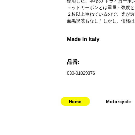
使用した、本物の“ドライカーボ
ェットカーボンとは重量・強度と
２枚以上重ねているので、光が透
面黒塗装もなし！しかし、価格は
Made in Italy
品番:
030-01029376
Home
Motorcycle
​​・
bitubo
​・
HOME
​・
FRANDO
​・
ABOUT US
・
TERMIGNONI
・お問い合わせ
・
JETPRIME
​・
採用情報
・
TWM
​・
price-list