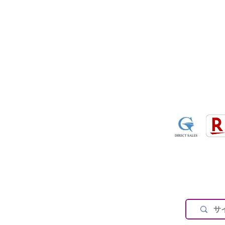
・
AirPontoon
・
COVERCAR
ON
営業時間：午前9：3
休業日：土日祝祭