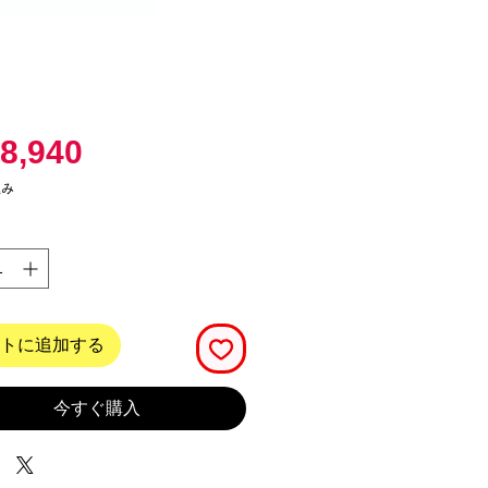
価
8,940
格
込み
トに追加する
今すぐ購入