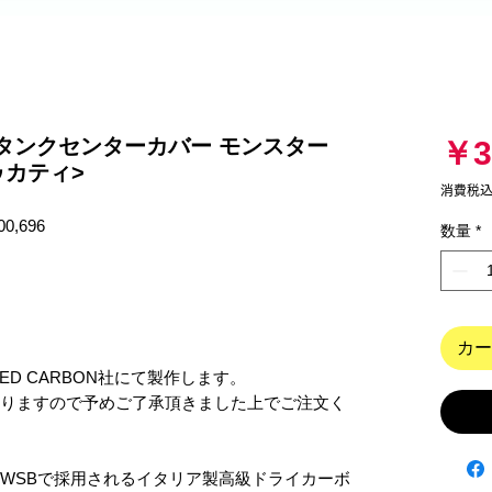
376 タンクセンターカバー モンスター
￥3
ドゥカティ>
消費税
,696

数量
*
カー
D CARBON社にて製作します。

なりますので予めご了承頂きました上でご注文く
OGPやWSBで採用されるイタリア製高級ドライカーボ