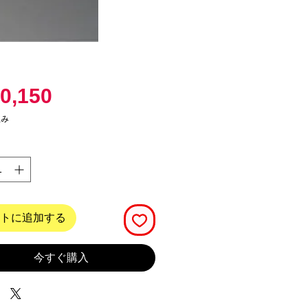
価
0,150
格
込み
トに追加する
今すぐ購入