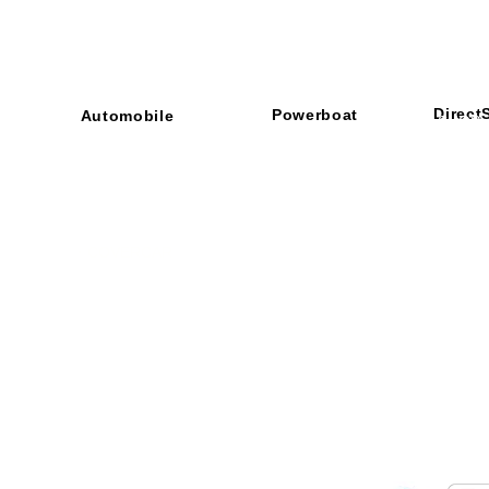
Direct
Powerboat
Automobile
■ SHOP
・ご利用
​・
GOODRIDGE
​・
SPRINTFILTER
​​・
特定商
​・
NEWTON
​・
STACK
・STACK
​・
GOODRIDGE
・
Yaho
・NARDI
・
NEWTON
​・
楽天市
・MARCO
​・
Air Garage
・
AirPontoon
・
COVERCAR
ON
営業時間：午前9：3
休業日：土日祝祭