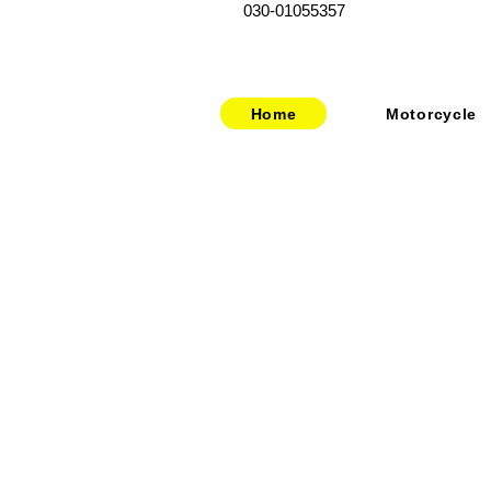
030-01055357
Home
Motorcycle
​​・
bitubo
​・
HOME
​・
FRANDO
​・
ABOUT US
・
TERMIGNONI
・お問い合わせ
・
JETPRIME
​・
採用情報
・
TWM
​・
price-list
・STACK
・
SPEEDCARB
・
SURFLEX
・
CARBONVANI
・
EVR
​・
HAGON
・
GOODRIDGE
・
NEWTON
・
UPMAP
・
RABACONDA
・
MISTRAL
​・
Air Garage
・
GARUDA-orj