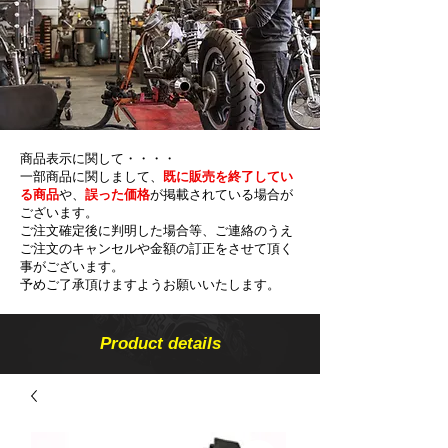
商品表示に関して・・・・
一部商品に関しまして、
既に販売を終了してい
る商品
や、
誤った価格
が掲載されている場合が
ございます。
ご注文確定後に判明した場合等、ご連絡のうえ
ご注文のキャンセルや金額の​訂正をさせて頂く
事がございます。
予めご了承頂けますようお願いいたします。
Product details