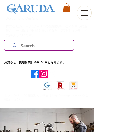
Welcome to Our Site
株式会社ガルーダは1981年の創業以来、欧米を中心に過
酷なレース環境で技術を磨いてきた、高評価のブランド
のみ扱っています。
お知らせ：
夏期休業日 8/8~8/16 となります。
​旧ホームページを確認したい場合は
http://www.garuda.ws
をご
確認ください。