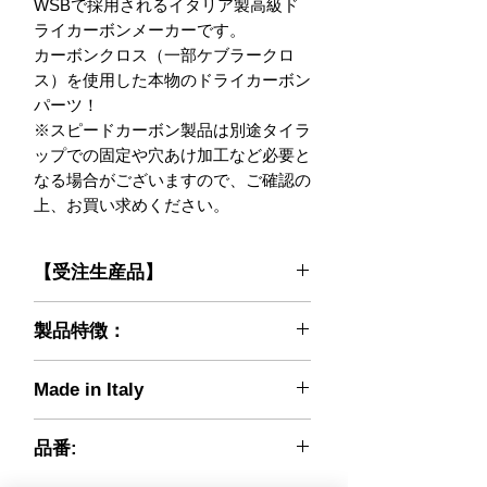
WSBで採用されるイタリア製高級ド
ライカーボンメーカーです。

カーボンクロス（一部ケブラークロ
ス）を使用した本物のドライカーボン
パーツ！

※スピードカーボン製品は別途タイラ
ップでの固定や穴あけ加工など必要と
なる場合がございますので、ご確認の
上、お買い求めください。
【受注生産品】
掲載する品はご注文確定後にメーカー
製品特徴：
に生産を依頼する受注生産品となりま
す。 納品までにお時間を必要としま
CMコンポジットより独立分社化し、
すので予めご了承頂きましたうえでご
Made in Italy
新たな会社名・ブランド名(Speed
注文を頂けますようお願いいたしま
Carbon)で高品質なカーボンパーツを
す。 ご注文確定後のキャンセルは不
供給する事となりました。 取り付け
品番:
可となります。（納期等に関しまして
てみて、違いがわかります。 裏から
はお問合せください）