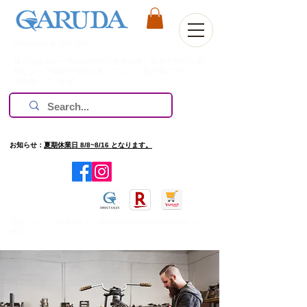
Welcome to Our Site
株式会社ガルーダは1981年の創業以来、欧米を中心に過
酷なレース環境で技術を磨いてきた、高評価のブランド
のみ扱っています。
お知らせ：
夏期休業日 8/8~8/16 となります。
​旧ホームページを確認したい場合は
http://www.garuda.ws
をご
確認ください。