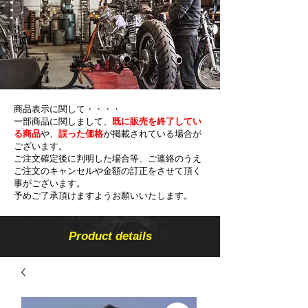
商品表示に関して・・・・
一部商品に関しまして、
既に販売を終了してい
る商品
や、
誤った価格
が掲載されている場合が
ございます。
ご注文確定後に判明した場合等、ご連絡のうえ
ご注文のキャンセルや金額の​訂正をさせて頂く
事がございます。
予めご了承頂けますようお願いいたします。
Product details