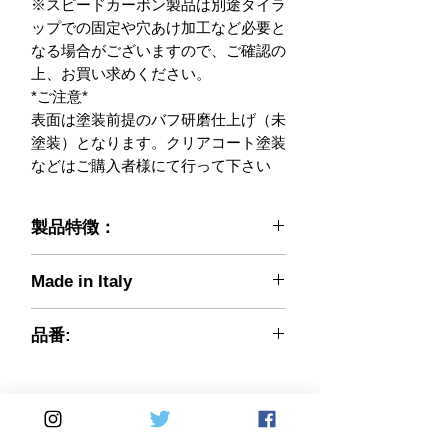
※スピードカーボン製品は別途タイラ
ップでの固定や穴あけ加工など必要と
なる場合がございますので、ご確認の
上、お買い求めください。

*ご注意*

表面は塗装前提のバフ研磨仕上げ（未
塗装）となります。クリアコート塗装
などはご購入者様にて行って下さい
製品特徴：
CMコンポジットより独立分社化し、
Made in Italy
新たな会社名・ブランド名(Speed
Carbon)で高品質なカーボンパーツを
供給する事となりました。 取り付け
品番:
てみて、違いがわかります。 裏から
030-01060331
表までカーボンクロス（一部パーツで
はケブラークロス）を使用した、本物
の“ドライカーボン”パーツです。表だ
けカーボンのニセモノやウェットカー