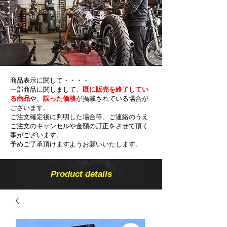
商品表示に関して・・・・
一部商品に関しまして、
既に販売を終了してい
る商品
や、
誤った価格
が掲載されている場合が
ございます。
ご注文確定後に判明した場合等、ご連絡のうえ
ご注文のキャンセルや金額の​訂正をさせて頂く
事がございます。
予めご了承頂けますようお願いいたします。
Product details