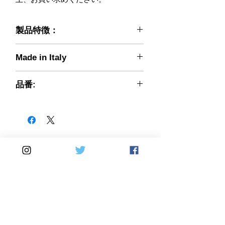
製品特徴：
CMコンポジットより独立分社化し、
Made in Italy
新たな会社名・ブランド名(Speed
Carbon)で高品質なカーボンパーツを
供給する事となりました。 取り付け
品番:
てみて、違いがわかります。 裏から
030-01048214215
表までカーボンクロス（一部パーツで
はケブラークロス）を使用した、本物
の“ドライカーボン”パーツです。表だ
けカーボンのニセモノやウェットカー
ボンとは重量・強度とも完全に別モノ
の本気仕様！カーボンクロスを２枚以
Home
DirectSales
上重ねているので、光が透けてしまう
ような事もなく、透過光防止用の裏面
■ SHOP
​・
HOME
・ご利用案内
黒塗装もなし！しかし、価格はウェッ
​・
ABOUT US
​​・
特定商取引法に基づく表記
・お問い合わせ
トカーボン並です。
​・
採用情報
・
Yahoo!ショッピング店
​・
price-list
​・
楽天市場店