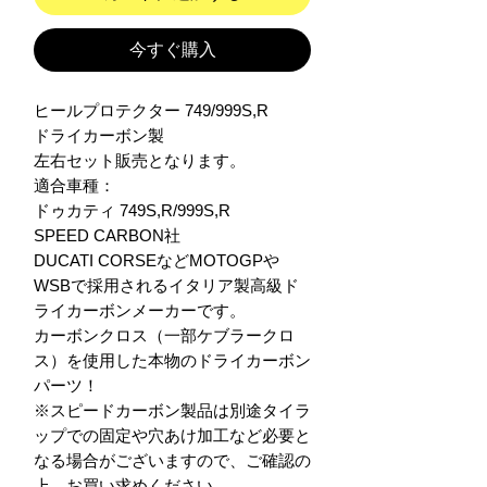
今すぐ購入
ヒールプロテクター 749/999S,R

ドライカーボン製

左右セット販売となります。

適合車種：

ドゥカティ 749S,R/999S,R

SPEED CARBON社

DUCATI CORSEなどMOTOGPや
WSBで採用されるイタリア製高級ド
ライカーボンメーカーです。

カーボンクロス（一部ケブラークロ
ス）を使用した本物のドライカーボン
パーツ！

※スピードカーボン製品は別途タイラ
ップでの固定や穴あけ加工など必要と
なる場合がございますので、ご確認の
上、お買い求めください。