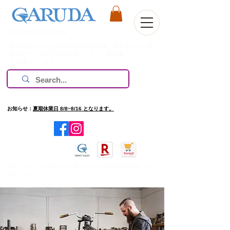
Welcome to Our Site
株式会社ガルーダは1981年の創業以来、欧米を中心に過
酷なレース環境で技術を磨いてきた、高評価のブランド
のみ扱っています。
お知らせ：
夏期休業日 8/8~8/16 となります。
​旧ホームページを確認したい場合は
http://www.garuda.ws
をご
確認ください。