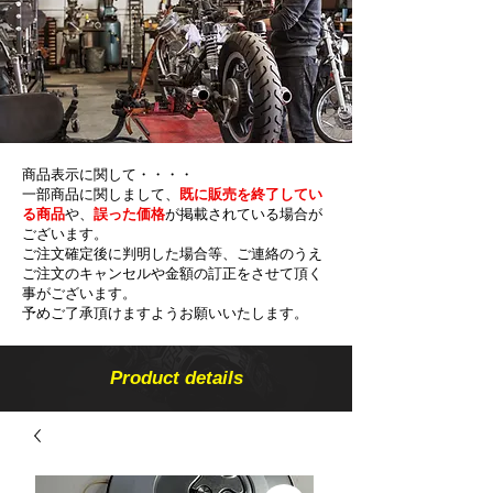
商品表示に関して・・・・
一部商品に関しまして、
既に販売を終了してい
る商品
や、
誤った価格
が掲載されている場合が
ございます。
ご注文確定後に判明した場合等、ご連絡のうえ
ご注文のキャンセルや金額の​訂正をさせて頂く
事がございます。
予めご了承頂けますようお願いいたします。
Product details