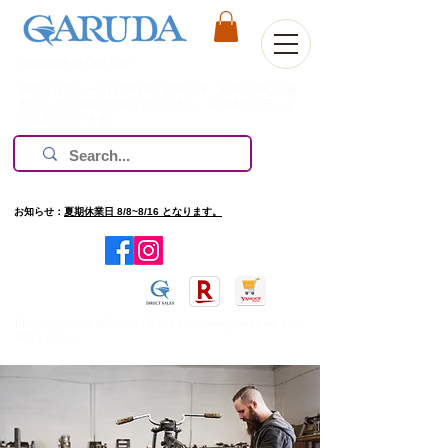
Welcome to Our Site
株式会社ガルーダは1981年の創業以来、欧米を中心に過
酷なレース環境で技術を磨いてきた、高評価のブランド
のみ扱っています。
お知らせ：
夏期休業日 8/8~8/16 となります。
​旧ホームページを確認したい場合は
http://www.garuda.ws
をご
確認ください。