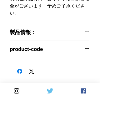
合がございます。予めご了承くださ
い。
製品情報：
メーカー生産終了の為 在庫限り！
product-code
#N/A
Home
DirectSales
■ SHOP
​・
HOME
・ご利用案内
​・
ABOUT US
​​・
特定商取引法に基づく表記
・お問い合わせ
​・
採用情報
・
Yahoo!ショッピング店
​・
price-list
​・
楽天市場店