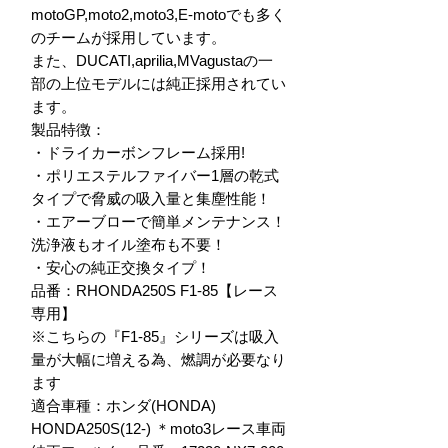
motoGP,moto2,moto3,E-motoでも多く
のチームが採用しています。

また、DUCATI,aprilia,MVagustaの一
部の上位モデルには純正採用されてい
ます。

製品特徴：

・ドライカーボンフレーム採用!

・ポリエステルファイバー1層の乾式
タイプで脅威の吸入量と集塵性能！

・エアーブローで簡単メンテナンス！
洗浄液もオイル塗布も不要！

・安心の純正交換タイプ！

品番：RHONDA250S F1-85【レース
専用】

※こちらの『F1-85』シリーズは吸入
量が大幅に増える為、燃調が必要なり
ます

適合車種：ホンダ(HONDA)

HONDA250S(12-) ＊moto3レース車両
