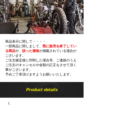
商品表示に関して・・・・
一部商品に関しまして、
既に販売を終了してい
る商品
や、
誤った価格
が掲載されている場合が
ございます。
ご注文確定後に判明した場合等、ご連絡のうえ
ご注文のキャンセルや金額の​訂正をさせて頂く
事がございます。
予めご了承頂けますようお願いいたします。
Product details