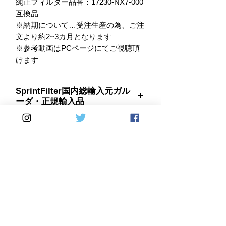
純正フィルター品番：17230-NX7-000 
互換品

※納期について…受注生産の為、ご注
文より約2~3カ月となります

※参考動画はPCページにてご視聴頂
けます
SprintFilter国内総輸入元ガル
ーダ・正規輸入品
■参考動画
※
＊受注生産＊
Home
DirectSales