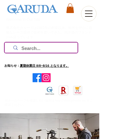
Welcome to Our Site
株式会社ガルーダは1981年の創業以来、欧米を中心に過
酷なレース環境で技術を磨いてきた、高評価のブランド
のみ扱っています。
お知らせ：
夏期休業日 8/8~8/16 となります。
​旧ホームページを確認したい場合は
http://www.garuda.ws
をご
確認ください。