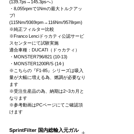
(139.7ps→145.3psへ）

・8,055rpmで1Nmの最大トルクアッ
プ!
(115Nm/9369rpm→116Nm/9578rpm)

※純正フィルター比較

※Franco Lenciドゥカティ公認サービ
スセンターにて試験実施

適合車種：DUCATI（ドゥカティ）

・MONSTER796/821 (10-13)

・MONSTER1200R/S (14-)

※こちらの『F1-85』シリーズは吸入
量が大幅に増える為、燃調が必要なり
ます

※受注生産品の為、納期は2~3カ月と
なります

※参考動画はPCページにてご確認頂
けます
SprintFilter 国内総輸入元ガル