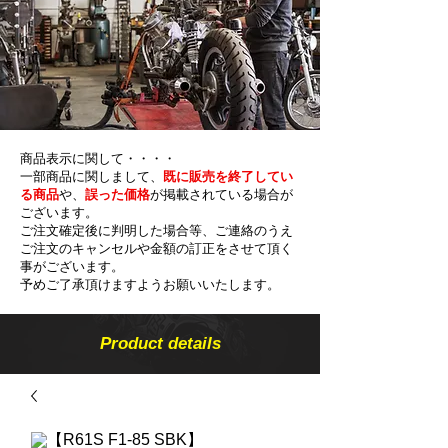
商品表示に関して・・・・
一部商品に関しまして、
既に販売を終了してい
る商品
や、
誤った価格
が掲載されている場合が
ございます。
ご注文確定後に判明した場合等、ご連絡のうえ
ご注文のキャンセルや金額の​訂正をさせて頂く
事がございます。
予めご了承頂けますようお願いいたします。
Product details