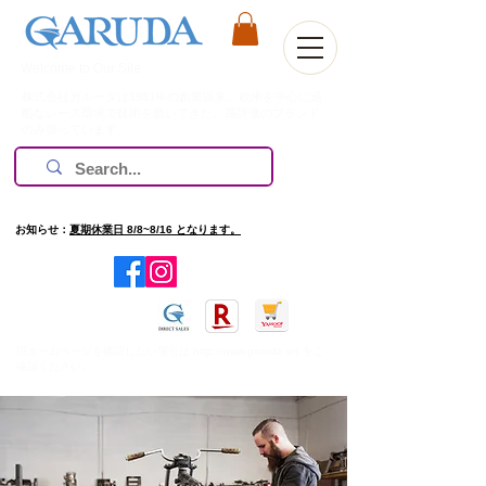
Welcome to Our Site
株式会社ガルーダは1981年の創業以来、欧米を中心に過
酷なレース環境で技術を磨いてきた、高評価のブランド
のみ扱っています。
お知らせ：
夏期休業日 8/8~8/16 となります。
​旧ホームページを確認したい場合は
http://www.garuda.ws
をご
確認ください。