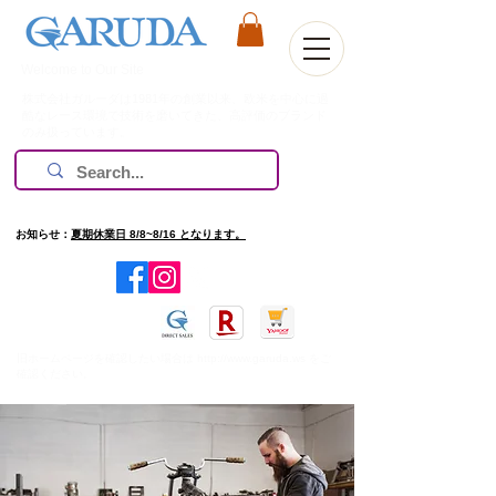
Welcome to Our Site
株式会社ガルーダは1981年の創業以来、欧米を中心に過
酷なレース環境で技術を磨いてきた、高評価のブランド
のみ扱っています。
お知らせ：
夏期休業日 8/8~8/16 となります。
​旧ホームページを確認したい場合は
http://www.garuda.ws
をご
確認ください。