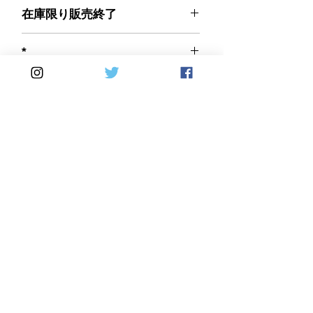
在庫限り販売終了
*
Home
DirectSales
■ SHOP
​・
HOME
・ご利用案内
​・
ABOUT US
​​・
特定商取引法に基づく表記
・お問い合わせ
​・
採用情報
・
Yahoo!ショッピング店
​・
price-list
​・
楽天市場店