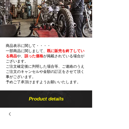
商品表示に関して・・・・
一部商品に関しまして、
既に販売を終了してい
る商品
や、
誤った価格
が掲載されている場合が
ございます。
ご注文確定後に判明した場合等、ご連絡のうえ
ご注文のキャンセルや金額の​訂正をさせて頂く
事がございます。
予めご了承頂けますようお願いいたします。
Product details