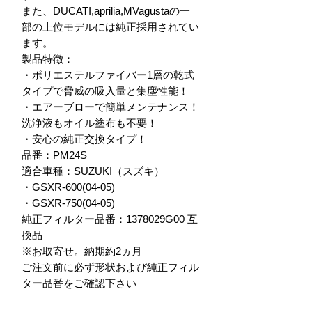
また、DUCATI,aprilia,MVagustaの一
部の上位モデルには純正採用されてい
ます。

製品特徴：

・ポリエステルファイバー1層の乾式
タイプで脅威の吸入量と集塵性能！

・エアーブローで簡単メンテナンス！
洗浄液もオイル塗布も不要！

・安心の純正交換タイプ！

品番：PM24S

適合車種：SUZUKI（スズキ）

・GSXR-600(04-05)

・GSXR-750(04-05)

純正フィルター品番：1378029G00 互
換品

※お取寄せ。納期約2ヵ月

ご注文前に必ず形状および純正フィル
ター品番をご確認下さい