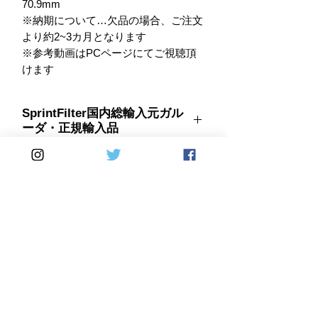
70.9mm

※納期について…欠品の場合、ご注文
より約2~3カ月となります

※参考動画はPCページにてご視聴頂
けます
SprintFilter国内総輸入元ガル
ーダ・正規輸入品
■参考動画
※
◆新発売◆
Home
DirectSales
■ SHOP
​・
HOME
・ご利用案内