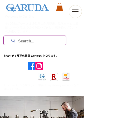
Welcome to Our Site
株式会社ガルーダは1981年の創業以来、欧米を中心に過
酷なレース環境で技術を磨いてきた、高評価のブランド
のみ扱っています。
お知らせ：
夏期休業日 8/8~8/16 となります。
​旧ホームページを確認したい場合は
http://www.garuda.ws
をご
確認ください。