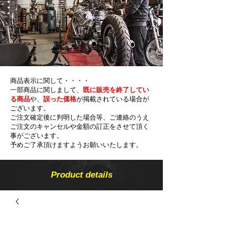
商品表示に関して・・・・
一部商品に関しまして、
既に販売を終了してい
る商品
や、
誤った価格
が掲載されている場合が
ございます。
ご注文確定後に判明した場合等、ご連絡のうえ
ご注文のキャンセルや金額の​訂正をさせて頂く
事がございます。
予めご了承頂けますようお願いいたします。
Product details