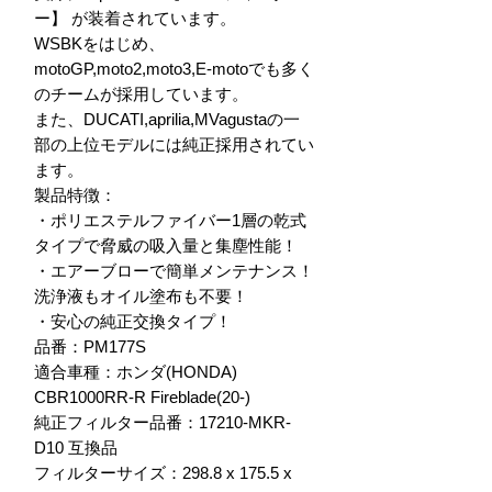
ー】 が装着されています。

WSBKをはじめ、
motoGP,moto2,moto3,E-motoでも多く
のチームが採用しています。

また、DUCATI,aprilia,MVagustaの一
部の上位モデルには純正採用されてい
ます。

製品特徴：

・ポリエステルファイバー1層の乾式
タイプで脅威の吸入量と集塵性能！

・エアーブローで簡単メンテナンス！
洗浄液もオイル塗布も不要！

・安心の純正交換タイプ！

品番：PM177S

適合車種：ホンダ(HONDA)

CBR1000RR-R Fireblade(20-)

純正フィルター品番：17210-MKR-
D10 互換品

フィルターサイズ：298.8 x 175.5 x 