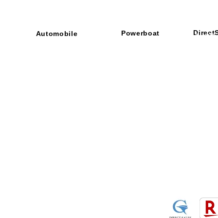
Direct
Powerboat
Automobile
■ SHOP
・ご利用
​・
GOODRIDGE
​・
SPRINTFILTER
​​・
特定商
​・
NEWTON
​・
STACK
・STACK
​・
GOODRIDGE
・
Yaho
・NARDI
・
NEWTON
​・
楽天市
・MARCO
​・
Air Garage
・
AirPontoon
・
COVERCAR
ON
営業時間：午前9：3
休業日：土日祝祭