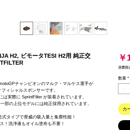
JA H2, ビモータTESI H2用 純正交
￥1
FILTER
消費税
数量
*
motoGPチャンピオンのマルク・マルケス選手が
am のオフィシャルスポンサーです。

 には実際に SprintFilter が装着されています。

agustaの一部の上位モデルには純正採用されています。

カ
乾式タイプで脅威の吸入量と集塵性能！

ス！洗浄液もオイル塗布も不要！
