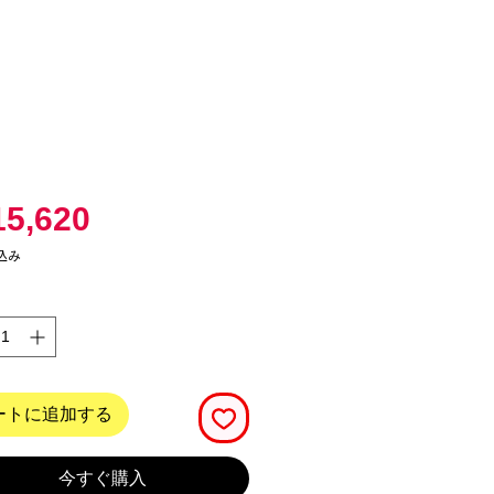
価
5,620
格
込み
ートに追加する
今すぐ購入