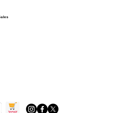
Sales
案内
取引法に基づく表記
o!ショッピング店
場店
0 ～ 午後6：00
日・年末年始・夏期休業日ほか定める休業日