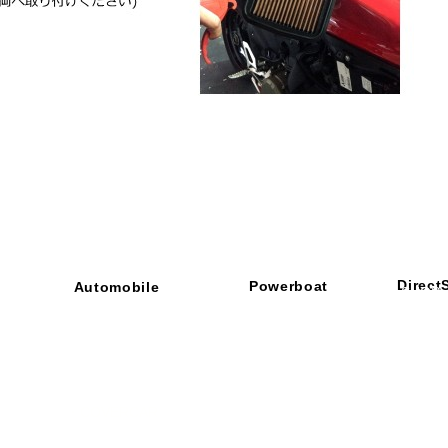
Direct
Powerboat
Automobile
■ SHOP
・ご利用
​・
GOODRIDGE
​・
SPRINTFILTER
​​・
特定商
​・
NEWTON
​・
STACK
・STACK
​・
GOODRIDGE
・
Yaho
・NARDI
・
NEWTON
​・
楽天市
・MARCO
​・
Air Garage
・
AirPontoon
・
COVERCAR
ON