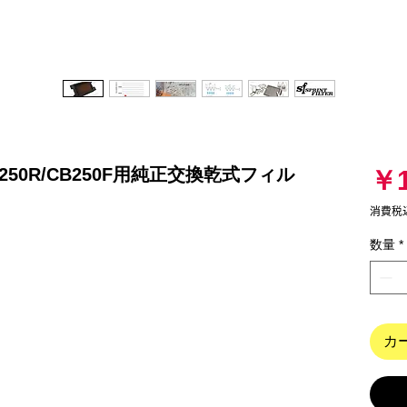
R250R/CB250F用純正交換乾式フィル
￥1
消費税
数量
*
カ