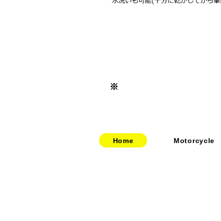
※
Home
Motorcycle
​​・
bitubo
​・
HOME
​・
FRANDO
​・
ABOUT US
・
TERMIGNONI
・お問い合わせ
・
JETPRIME
​・
採用情報
・
TWM
​・
price-list
・STACK
・
SPEEDCARB
・
SURFLEX