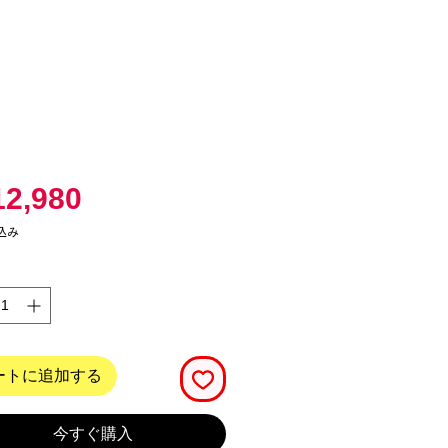
価
2,980
格
込み
ートに追加する
今すぐ購入