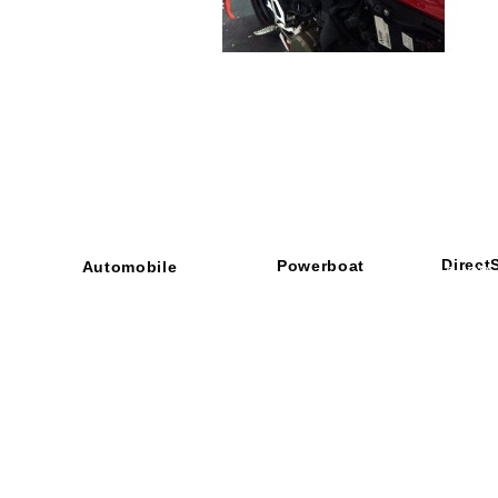
Direct
Powerboat
Automobile
■ SHOP
・ご利用
​・
GOODRIDGE
​・
SPRINTFILTER
​​・
特定商
​・
NEWTON
​・
STACK
・STACK
​・
GOODRIDGE
・
Yaho
・NARDI
・
NEWTON
​・
楽天市
・MARCO
​・
Air Garage
・
AirPontoon
・
COVERCAR
ON