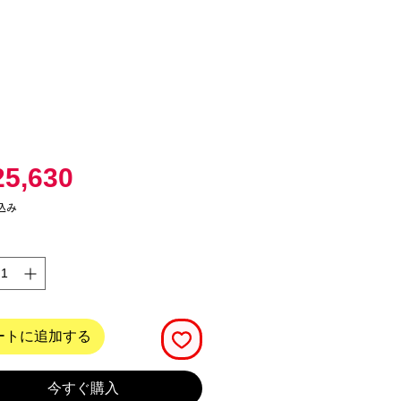
価
5,630
格
込み
ートに追加する
今すぐ購入