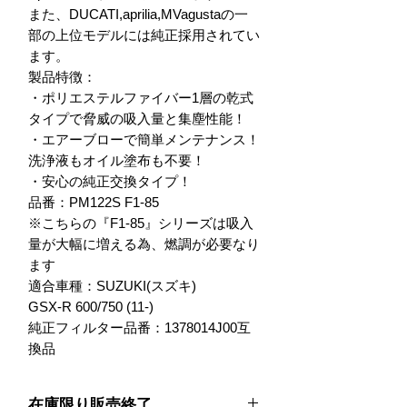
また、DUCATI,aprilia,MVagustaの一
部の上位モデルには純正採用されてい
ます。

製品特徴：

・ポリエステルファイバー1層の乾式
タイプで脅威の吸入量と集塵性能！

・エアーブローで簡単メンテナンス！
洗浄液もオイル塗布も不要！

・安心の純正交換タイプ！

品番：PM122S F1-85

※こちらの『F1-85』シリーズは吸入
量が大幅に増える為、燃調が必要なり
ます

適合車種：SUZUKI(スズキ)

GSX-R 600/750 (11-)

純正フィルター品番：1378014J00互
換品
在庫限り販売終了