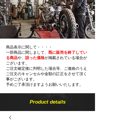
商品表示に関して・・・・
一部商品に関しまして、
既に販売を終了してい
る商品
や、
誤った価格
が掲載されている場合が
ございます。
ご注文確定後に判明した場合等、ご連絡のうえ
ご注文のキャンセルや金額の​訂正をさせて頂く
事がございます。
予めご了承頂けますようお願いいたします。
Product details