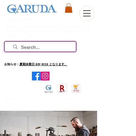
Welcome to Our Site
株式会社ガルーダは1981年の創業以来、欧米を中心に過
酷なレース環境で技術を磨いてきた、高評価のブランド
のみ扱っています。
お知らせ：
夏期休業日 8/8~8/16 となります。
​旧ホームページを確認したい場合は
http://www.garuda.ws
をご
確認ください。