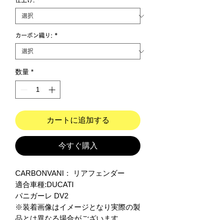
仕上げ:
*
カーボン織り:
*
数量
*
カートに追加する
今すぐ購入
CARBONVANI： リアフェンダー

適合車種:DUCATI

パニガーレ DV2

※装着画像はイメージとなり実際の製
品とは異なる場合がございます。
