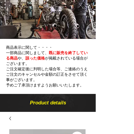
商品表示に関して・・・・
一部商品に関しまして、
既に販売を終了してい
る商品
や、
誤った価格
が掲載されている場合が
ございます。
ご注文確定後に判明した場合等、ご連絡のうえ
ご注文のキャンセルや金額の​訂正をさせて頂く
事がございます。
予めご了承頂けますようお願いいたします。
Product details