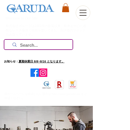
Welcome to Our Site
株式会社ガルーダは1981年の創業以来、欧米を中心に過
酷なレース環境で技術を磨いてきた、高評価のブランド
のみ扱っています。
お知らせ：
夏期休業日 8/8~8/16 となります。
​旧ホームページを確認したい場合は
http://www.garuda.ws
をご
確認ください。