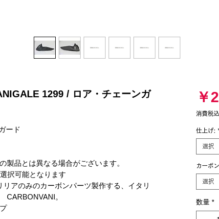
PANIGALE 1299 / ロア・チェーンガ
￥2
消費税
ガード

仕上げ:
選択
の製品とは異なる場合がございます。

カーボン
が選択可能となります

選択
リリアのみのカーボンパーツ製作する、イタリ
ARBONVANI。

数量
*

