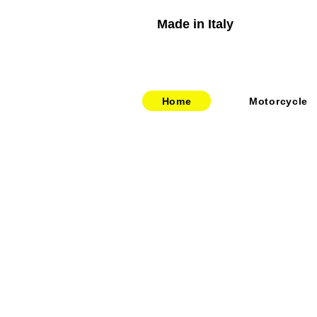
Made in Italy
Home
Motorcycle
​​・
bitubo
​・
HOME
​・
FRANDO
​・
ABOUT US
・
TERMIGNONI
・お問い合わせ
・
JETPRIME
​・
採用情報
・
TWM
​・
price-list
・STACK
・
SPEEDCARB
・
SURFLEX
・
CARBONVANI
・
EVR
​・
HAGON
・
GOODRIDGE
・
NEWTON
・
UPMAP
・
RABACONDA