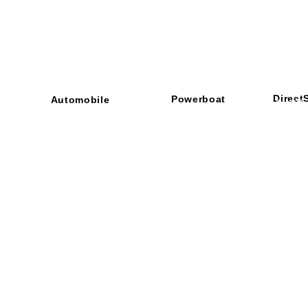
Direct
Powerboat
Automobile
■ SHOP
・ご利用
​・
GOODRIDGE
​・
SPRINTFILTER
​​・
特定商
​・
NEWTON
​・
STACK
・STACK
​・
GOODRIDGE
・
Yaho
・NARDI
・
NEWTON
​・
楽天市
・MARCO
​・
Air Garage
・
AirPontoon
・
COVERCAR
ON
営業時間：午前9：3
休業日：土日祝祭