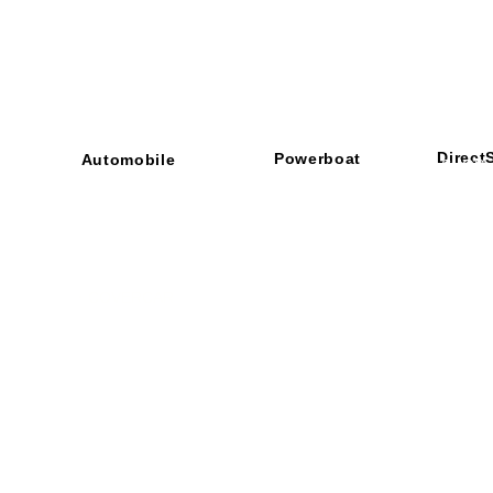
Direct
Powerboat
Automobile
■ SHOP
・ご利用
​・
GOODRIDGE
​・
SPRINTFILTER
​​・
特定商
​・
NEWTON
​・
STACK
・STACK
​・
GOODRIDGE
・
Yaho
・NARDI
・
NEWTON
​・
楽天市
・MARCO
​・
Air Garage
・
AirPontoon
・
COVERCAR
ON
営業時間：午前9：3
休業日：土日祝祭