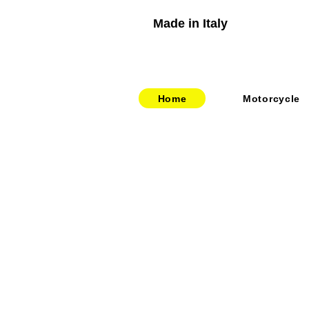
Made in Italy
Home
Motorcycle
​​・
bitubo
​・
HOME
​・
FRANDO
​・
ABOUT US
・
TERMIGNONI
・お問い合わせ
・
JETPRIME
​・
採用情報
・
TWM
​・
price-list
・STACK
・
SPEEDCARB
・
SURFLEX
・
CARBONVANI
・
EVR
​・
HAGON
・
GOODRIDGE
・
NEWTON
・
UPMAP
・
RABACONDA