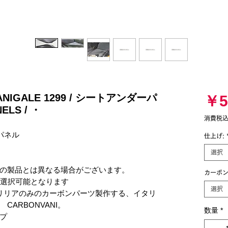
PANIGALE 1299 / シートアンダーパ
￥5
ELS / ・
消費税
ネル 

仕上げ:
選択
の製品とは異なる場合がございます。

カーボン
が選択可能となります

選択
リリアのみのカーボンパーツ製作する、イタリ
ARBONVANI。

数量
*

